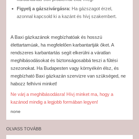
Figyelj a gázszivárgásra:
Ha gázszagot érzel,
azonnal kapcsold ki a kazánt és hívj szakembert.
A Baxi gázkazánok megbízhatóak és hosszú
élettartamúak, ha megfelelően karbantartják őket. A
rendszeres karbantartás segít elkerülni a váratlan
meghibásodásokat és biztonságosabbá teszi a fűtési
szezonokat. Ha Budapesten vagy környékén élsz, és
megbízható Baxi gázkazán szervizre van szükséged, ne
habozz felhívni minket!
Ne várj a meghibásodásra! Hívj minket ma, hogy a
kazánod mindig a legjobb formában legyen!
none
OLVASS TOVÁBB