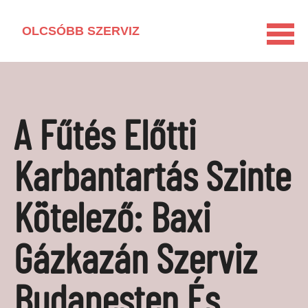
OLCSÓBB SZERVIZ
KEZDŐLAP
HÁZTARTÁSI GÉP KISOKOS
A Fűtés Előtti
LAKÁSFELÚJÍTÁS
VEGYSZERMENTES HÁZTARTÁS
Karbantartás Szinte
BARKÁCSOLÁS
Kötelező: Baxi
KAPCSOLAT
MÉDIAAJÁNLAT
Gázkazán Szerviz
Budapesten És