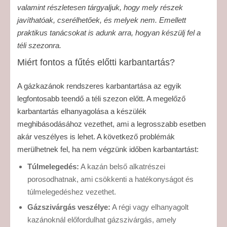
valamint részletesen tárgyaljuk, hogy mely részek
javíthatóak, cserélhetőek, és melyek nem. Emellett
praktikus tanácsokat is adunk arra, hogyan készülj fel a
téli szezonra.
Miért fontos a fűtés előtti karbantartás?
A gázkazánok rendszeres karbantartása az egyik
legfontosabb teendő a téli szezon előtt. A megelőző
karbantartás elhanyagolása a készülék
meghibásodásához vezethet, ami a legrosszabb esetben
akár veszélyes is lehet. A következő problémák
merülhetnek fel, ha nem végzünk időben karbantartást:
Túlmelegedés:
A kazán belső alkatrészei
porosodhatnak, ami csökkenti a hatékonyságot és
túlmelegedéshez vezethet.
Gázszivárgás veszélye:
A régi vagy elhanyagolt
kazánoknál előfordulhat gázszivárgás, amely