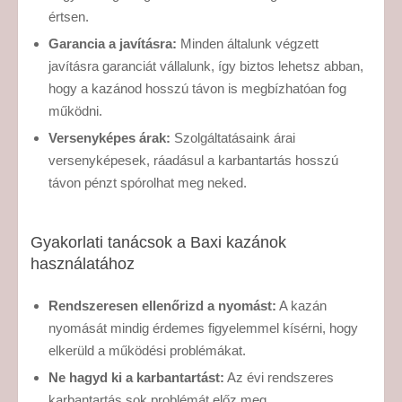
értsen.
Garancia a javításra:
Minden általunk végzett
javításra garanciát vállalunk, így biztos lehetsz abban,
hogy a kazánod hosszú távon is megbízhatóan fog
működni.
Versenyképes árak:
Szolgáltatásaink árai
versenyképesek, ráadásul a karbantartás hosszú
távon pénzt spórolhat meg neked.
Gyakorlati tanácsok a Baxi kazánok
használatához
Rendszeresen ellenőrizd a nyomást:
A kazán
nyomását mindig érdemes figyelemmel kísérni, hogy
elkerüld a működési problémákat.
Ne hagyd ki a karbantartást:
Az évi rendszeres
karbantartás sok problémát előz meg.