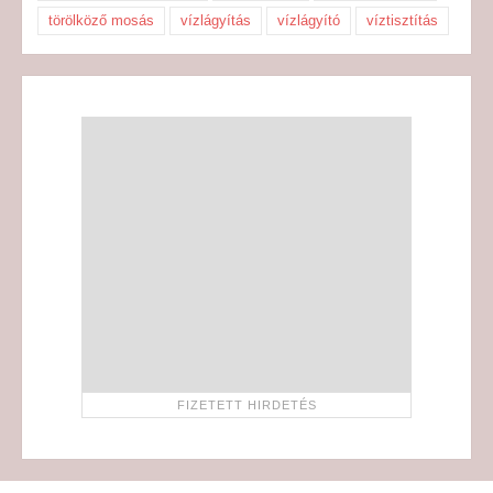
törölköző mosás
vízlágyítás
vízlágyító
víztisztítás