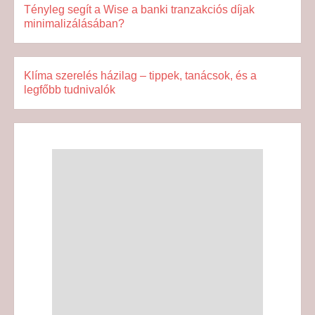
Tényleg segít a Wise a banki tranzakciós díjak
minimalizálásában?
Klíma szerelés házilag – tippek, tanácsok, és a
legfőbb tudnivalók