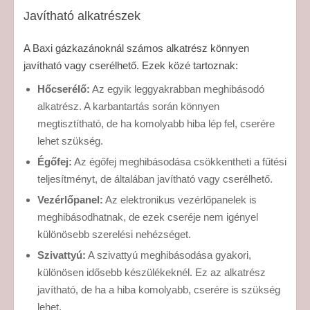
Javítható alkatrészek
A Baxi gázkazánoknál számos alkatrész könnyen
javítható vagy cserélhető. Ezek közé tartoznak:
Hőcserélő:
Az egyik leggyakrabban meghibásodó
alkatrész. A karbantartás során könnyen
megtisztítható, de ha komolyabb hiba lép fel, cserére
lehet szükség.
Égőfej:
Az égőfej meghibásodása csökkentheti a fűtési
teljesítményt, de általában javítható vagy cserélhető.
Vezérlőpanel:
Az elektronikus vezérlőpanelek is
meghibásodhatnak, de ezek cseréje nem igényel
különösebb szerelési nehézséget.
Szivattyú:
A szivattyú meghibásodása gyakori,
különösen idősebb készülékeknél. Ez az alkatrész
javítható, de ha a hiba komolyabb, cserére is szükség
lehet.