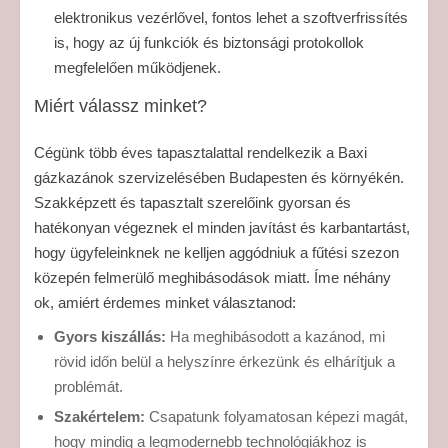
elektronikus vezérlővel, fontos lehet a szoftverfrissítés
is, hogy az új funkciók és biztonsági protokollok
megfelelően működjenek.
Miért válassz minket?
Cégünk több éves tapasztalattal rendelkezik a Baxi
gázkazánok szervizelésében Budapesten és környékén.
Szakképzett és tapasztalt szerelőink gyorsan és
hatékonyan végeznek el minden javítást és karbantartást,
hogy ügyfeleinknek ne kelljen aggódniuk a fűtési szezon
közepén felmerülő meghibásodások miatt. Íme néhány
ok, amiért érdemes minket választanod:
Gyors kiszállás:
Ha meghibásodott a kazánod, mi
rövid időn belül a helyszínre érkezünk és elhárítjuk a
problémát.
Szakértelem:
Csapatunk folyamatosan képezi magát,
hogy mindig a legmodernebb technológiákhoz is