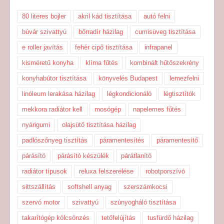
80 literes bojler
akril kád tisztítása
autó felni
búvár szivattyú
bőrradír házilag
cumisüveg tisztítása
e roller javítás
fehér cipő tisztítása
infrapanel
kisméretű konyha
klíma fűtés
kombinált hűtőszekrény
konyhabútor tisztítása
könyvelés Budapest
lemezfelni
linóleum lerakása házilag
légkondicionáló
légtisztítók
mekkora radiátor kell
mosógép
napelemes fűtés
nyárigumi
olajsütő tisztítása házilag
padlószőnyeg tisztítás
páramentesítés
páramentesítő
párásító
párásító készülék
párátlanító
radiátor típusok
reluxa felszerelése
robotporszívó
sittszállítás
softshell anyag
szerszámkocsi
szervó motor
szivattyú
szúnyogháló tisztítása
takarítógép kölcsönzés
tetőfelújítás
tusfürdő házilag