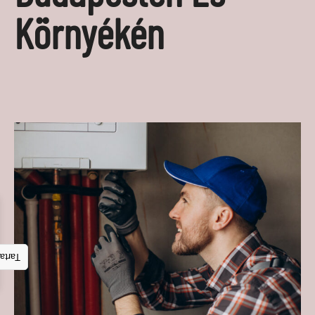
Környékén
talom