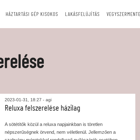
HÁZTARTÁSI GÉP KISOKOS
LAKÁSFELÚJÍTÁS
VEGYSZERMENTE
erelése
2023-01-31, 18:27
- agi
Reluxa felszerelése házilag
A sötétítők közül a reluxa napjainkban is töretlen
népszerűségnek örvend, nem véletlenül. Jellemzően a
szabvány méretekkel rendelkező nyílászárók esetében