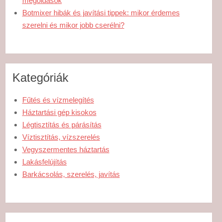
megoldások
Botmixer hibák és javítási tippek: mikor érdemes
szerelni és mikor jobb cserélni?
Kategóriák
Fűtés és vízmelegítés
Háztartási gép kisokos
Légtisztítás és párásítás
Víztisztítás, vízszerelés
Vegyszermentes háztartás
Lakásfelújítás
Barkácsolás, szerelés, javítás