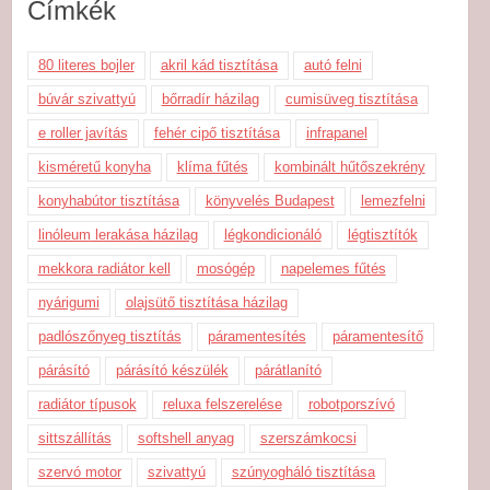
Címkék
80 literes bojler
akril kád tisztítása
autó felni
búvár szivattyú
bőrradír házilag
cumisüveg tisztítása
e roller javítás
fehér cipő tisztítása
infrapanel
kisméretű konyha
klíma fűtés
kombinált hűtőszekrény
konyhabútor tisztítása
könyvelés Budapest
lemezfelni
linóleum lerakása házilag
légkondicionáló
légtisztítók
mekkora radiátor kell
mosógép
napelemes fűtés
nyárigumi
olajsütő tisztítása házilag
padlószőnyeg tisztítás
páramentesítés
páramentesítő
párásító
párásító készülék
párátlanító
radiátor típusok
reluxa felszerelése
robotporszívó
sittszállítás
softshell anyag
szerszámkocsi
szervó motor
szivattyú
szúnyogháló tisztítása