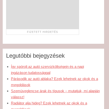
Legutóbbi bejegyzések
Így spórolj az autó szervizköltségein és a napi
ingázáson tudatossággal
Párásodik az autó ablaka? Ezek lehetnek az okok és a
megoldások
Szemüveglencse árak és típusok – mutatjuk, mi alapján
válassz!
Radiátor alja hideg? Ezek lehetnek az okok és a