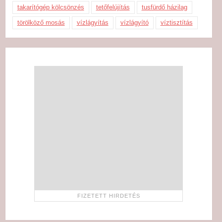
takarítógép kölcsönzés
tetőfelújítás
tusfürdő házilag
törölköző mosás
vízlágyítás
vízlágyító
víztisztítás