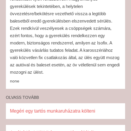
gyerekülések tekintetében, a helytelen
övvezetésre/bekötésre vezethető vissza a legtöbb
balesetből eredő gyerekülésben elszenvedett sérülés.
Ezek rendkívül veszélyesek a csöppségek számára,
ezért fontos, hogy a gyerekülés rendelkezzen egy
modern, biztonságos rendszerrel, amilyen az Isofix. A
gyerekülés vásárlás tudatos feladat. A karosszériához
való közvetlen fix csatlakozás által, az ülés együtt mozog
az autóval és baleset esetén, az öv véletlenül sem engedi
mozogni az ülést.
none
OLVASS TOVÁBB
Megéri egy tartós munkaruházatra költeni