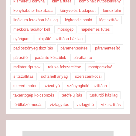
kisméretű konyha
klíma fűtés
kombinált hűtőszekrény
konyhabútor tisztítása
könyvelés Budapest
lemezfelni
linóleum lerakása házilag
légkondicionáló
légtisztítók
mekkora radiátor kell
mosógép
napelemes fűtés
nyárigumi
olajsütő tisztítása házilag
padlószőnyeg tisztítás
páramentesítés
páramentesítő
párásító
párásító készülék
párátlanító
radiátor típusok
reluxa felszerelése
robotporszívó
sittszállítás
softshell anyag
szerszámkocsi
szervó motor
szivattyú
szúnyogháló tisztítása
takarítógép kölcsönzés
tetőfelújítás
tusfürdő házilag
törölköző mosás
vízlágyítás
vízlágyító
víztisztítás