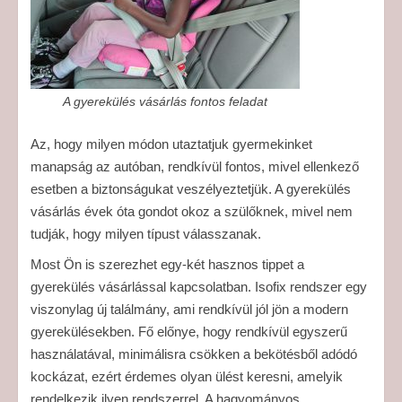
A gyerekülés vásárlás fontos feladat
Az, hogy milyen módon utaztatjuk gyermekinket
manapság az autóban, rendkívül fontos, mivel ellenkező
esetben a biztonságukat veszélyeztetjük. A gyerekülés
vásárlás évek óta gondot okoz a szülőknek, mivel nem
tudják, hogy milyen típust válasszanak.
Most Ön is szerezhet egy-két hasznos tippet a
gyerekülés vásárlással kapcsolatban. Isofix rendszer egy
viszonylag új találmány, ami rendkívül jól jön a modern
gyerekülésekben. Fő előnye, hogy rendkívül egyszerű
használatával, minimálisra csökken a bekötésből adódó
kockázat, ezért érdemes olyan ülést keresni, amelyik
rendelkezik ilyen rendszerrel. A hagyományos