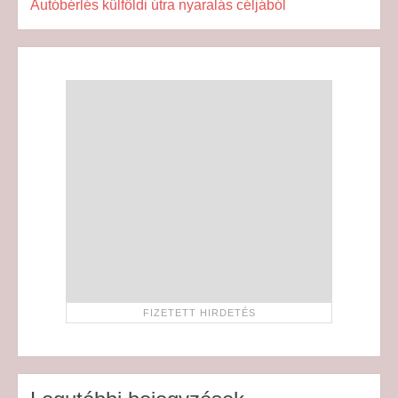
Autóbérlés külföldi útra nyaralás céljából