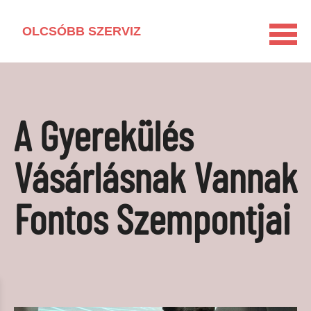
OLCSÓBB SZERVIZ
KEZDŐLAP
HÁZTARTÁSI GÉP KISOKOS
A Gyerekülés
LAKÁSFELÚJÍTÁS
VEGYSZERMENTES HÁZTARTÁS
Vásárlásnak Vannak
BARKÁCSOLÁS
Fontos Szempontjai
KAPCSOLAT
MÉDIAAJÁNLAT