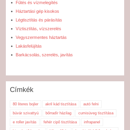
Fűtés és vízmelegítés
Háztartási gép kisokos
Légtisztítás és párásítás
Víztisztítás, vízszerelés
Vegyszermentes háztartás
Lakásfelújítás
Barkácsolás, szerelés, javítás
Címkék
80 literes bojler
akril kád tisztítása
autó felni
búvár szivattyú
bőrradír házilag
cumisüveg tisztítása
e roller javítás
fehér cipő tisztítása
infrapanel