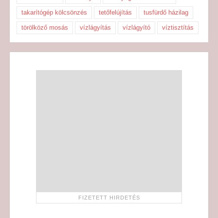
takarítógép kölcsönzés
tetőfelújítás
tusfürdő házilag
törölköző mosás
vízlágyítás
vízlágyító
víztisztítás