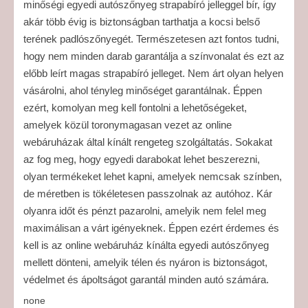
minőségi egyedi autószőnyeg strapabíró jelleggel bír, így
akár több évig is biztonságban tarthatja a kocsi belső
terének padlószőnyegét. Természetesen azt fontos tudni,
hogy nem minden darab garantálja a színvonalat és ezt az
előbb leírt magas strapabíró jelleget. Nem árt olyan helyen
vásárolni, ahol tényleg minőséget garantálnak. Éppen
ezért, komolyan meg kell fontolni a lehetőségeket,
amelyek közül toronymagasan vezet az online
webáruházak által kínált rengeteg szolgáltatás. Sokakat
az fog meg, hogy egyedi darabokat lehet beszerezni,
olyan termékeket lehet kapni, amelyek nemcsak színben,
de méretben is tökéletesen passzolnak az autóhoz. Kár
olyanra időt és pénzt pazarolni, amelyik nem felel meg
maximálisan a várt igényeknek. Éppen ezért érdemes és
kell is az online webáruház kínálta egyedi autószőnyeg
mellett dönteni, amelyik télen és nyáron is biztonságot,
védelmet és ápoltságot garantál minden autó számára.
none