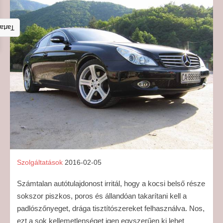
talom
Szolgáltatások
2016-02-05
Számtalan autótulajdonost irritál, hogy a kocsi belső része
sokszor piszkos, poros és állandóan takarítani kell a
padlószőnyeget, drága tisztítószereket felhasználva. Nos,
ezt a sok kellemetlenséget igen egyszerűen ki lehet