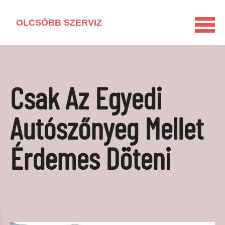
OLCSÓBB SZERVIZ
KEZDŐLAP
HÁZTARTÁSI GÉP KISOKOS
Csak Az Egyedi
LAKÁSFELÚJÍTÁS
VEGYSZERMENTES HÁZTARTÁS
Autószőnyeg Mellet
BARKÁCSOLÁS
Érdemes Döteni
KAPCSOLAT
MÉDIAAJÁNLAT