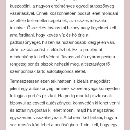
küszöbölni, a nagyon eredményes egyedi autószőnyeg
vásárlásával. Ennek köszönhetően búcsút lehet mondani
az efféle kellemetlenségeknek, az összes időszakot
tekintve. Ősszel és tavasszal bizony nagy figyelmet kell
arra fordítani, hogy kevés víz és hó érje a
padlószőnyeget, hiszen ha huzamosabb ideig jelen van,
akár rozsdásodást is előidézhet. Ezt a problémát
mindenképp ki kell védeni. Tavasszal és nyáron pedig a
rengeteg por és piszok nehezíti meg, a tisztaságot fő
szempontnak tartó autótulajdonos életét.
Természetesen ezen tekintetben is ideális megoldást
jelent egy autószőnyeg, aminek szövetanyaga könnyedén
felfogja a port és piszkot. Ha pedig már túl piszkosnak
bizonyul az egyedi autószőnyeg, könnyedén ki lehet venni
és aztán nyugodtan ki lehet mosni, majd ha megszárad,
egyszerűen visszahelyezni. Attól sem kell tartani, hogy a
sok mosás kárt tehet a minőségben. Tudni kell, hogy egy