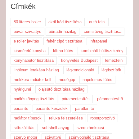
Címkék
80 literes bojler
akril kád tisztítása
autó felni
búvár szivattyú
bőrradír házilag
cumisüveg tisztítása
e roller javítás
fehér cipő tisztítása
infrapanel
kisméretű konyha
klíma fűtés
kombinált hűtőszekrény
konyhabútor tisztítása
könyvelés Budapest
lemezfelni
linóleum lerakása házilag
légkondicionáló
légtisztítók
mekkora radiátor kell
mosógép
napelemes fűtés
nyárigumi
olajsütő tisztítása házilag
padlószőnyeg tisztítás
páramentesítés
páramentesítő
párásító
párásító készülék
párátlanító
radiátor típusok
reluxa felszerelése
robotporszívó
sittszállítás
softshell anyag
szerszámkocsi
szervó motor
szivattyú
szúnyogháló tisztítása