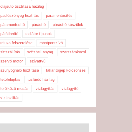
olajsütő tisztítása házilag
padlószőnyeg tisztítás
páramentesítés
páramentesítő
párásító
párásító készülék
párátlanító
radiátor típusok
reluxa felszerelése
robotporszívó
sittszállítás
softshell anyag
szerszámkocsi
szervó motor
szivattyú
szúnyogháló tisztítása
takarítógép kölcsönzés
tetőfelújítás
tusfürdő házilag
törölköző mosás
vízlágyítás
vízlágyító
víztisztítás