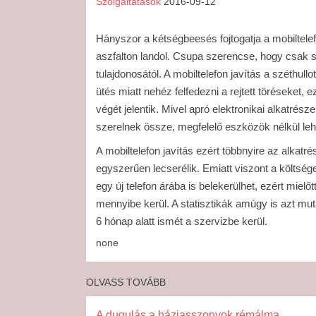
Szolgáltatások
2016-09-12
Hányszor a kétségbeesés fojtogatja a mobiltelef
aszfalton landol. Csupa szerencse, hogy csak 
tulajdonosától. A mobiltelefon javítás a széthull
ütés miatt nehéz felfedezni a rejtett töréseket,
végét jelentik. Mivel apró elektronikai alkatrés
szerelnek össze, megfelelő eszközök nélkül lehe
A mobiltelefon javítás ezért többnyire az alka
egyszerűen lecserélik. Emiatt viszont a költsége
egy új telefon árába is belekerülhet, ezért mielő
mennyibe kerül. A statisztikák amúgy is azt muta
6 hónap alatt ismét a szervizbe kerül.
none
OLVASS TOVÁBB
A dugulás a háziasszonyok rémálma