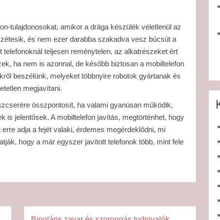
on-tulajdonosokat, amikor a drága készülék véletlenül az
szétesik, és nem ezer darabba szakadva vesz búcsút a
ott telefonoknál teljesen reménytelen, az alkatrészeket ért
 ezek, ha nem is azonnal, de később biztosan a mobiltelefon
zekről beszélünk, melyeket többnyire robotok gyártanak és
tetlen megjavítani.
trészcserére összpontosít, ha valami gyanúsan működik,
k is jelentősek. A mobiltelefon javítás, megtörténhet, hogy
tt erre adja a fejét valaki, érdemes megérdeklődni, mi
tják, hogy a már egyszer javított telefonok több, mint fele
Bipoláris zavar és szorongás tudnivalók