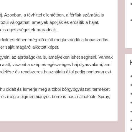
Azonban, a tévhittel ellentétben, a férfiak számára is
zül válogathat, amelyek ápolják és erősítik a hajat.
mák is egészségesek maradnak.
férfiak esetében még idő előtt megkezdődik a kopaszodás.
 saját magáról alkotott képét.
gyelni az apróságokra is, amelyeken lehet segíteni. Vannak
alatt, viszont a szép és egészséges haj olyasvalami, ami
ndelése és rendszeres használata által pedig pontosan ezt
hu oldalt és ismerje meg a többi bőrgyógyászati terméket
és még a pigmenthiányos bőrre is használhatóak. Spray,