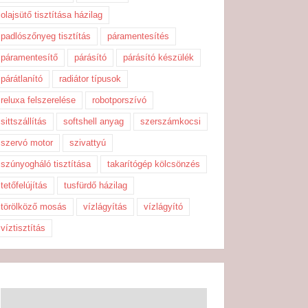
olajsütő tisztítása házilag
padlószőnyeg tisztítás
páramentesítés
páramentesítő
párásító
párásító készülék
párátlanító
radiátor típusok
reluxa felszerelése
robotporszívó
sittszállítás
softshell anyag
szerszámkocsi
szervó motor
szivattyú
szúnyogháló tisztítása
takarítógép kölcsönzés
tetőfelújítás
tusfürdő házilag
törölköző mosás
vízlágyítás
vízlágyító
víztisztítás