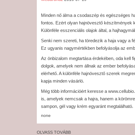
Minden nő álma a csodaszép és egészséges haj. 
fontos. Ezért olyan hajnövesztő készítmények kö
Különféle esszenciális olajok által, a hajhagy
Senki nem szereti, ha töredezik a haja vagy a 
Ez ugyanis nagymértékben befolyásolja az ember
Az önbizalom megtartása érdekében, oda kell fi
dolgok, amelyek nem állnak az ember befolyása 
elérhető. A különféle hajnövesztő szerek megre
kapja minden vásárló.
Még több információért keresse a www.cellubio.
is, amelyek nemcsak a hajra, hanem a körömre 
sampon, gél vagy krém egyaránt megtalálható.
none
OLVASS TOVÁBB