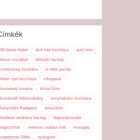
Címkék
80 literes bojler
akril kád tisztítása
autó felni
búvár szivattyú
bőrradír házilag
cumisüveg tisztítása
e roller javítás
fehér cipő tisztítása
infrapanel
kisméretű konyha
klíma fűtés
kombinált hűtőszekrény
konyhabútor tisztítása
könyvelés Budapest
lemezfelni
linóleum lerakása házilag
légkondicionáló
légtisztítók
mekkora radiátor kell
mosógép
napelemes fűtés
nyárigumi