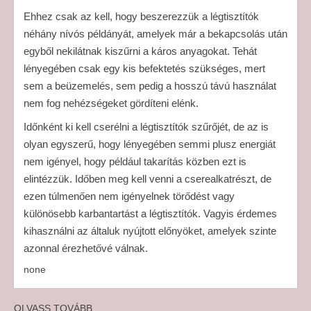
Ehhez csak az kell, hogy beszerezzük a légtisztítók
néhány nívós példányát, amelyek már a bekapcsolás után
egyből nekilátnak kiszűrni a káros anyagokat. Tehát
lényegében csak egy kis befektetés szükséges, mert
sem a beüzemelés, sem pedig a hosszú távú használat
nem fog nehézségeket gördíteni elénk.
Időnként ki kell cserélni a légtisztítók szűrőjét, de az is
olyan egyszerű, hogy lényegében semmi plusz energiát
nem igényel, hogy például takarítás közben ezt is
elintézzük. Időben meg kell venni a cserealkatrészt, de
ezen túlmenően nem igényelnek törődést vagy
különösebb karbantartást a légtisztítók. Vagyis érdemes
kihasználni az általuk nyújtott előnyöket, amelyek szinte
azonnal érezhetővé válnak.
none
OLVASS TOVÁBB