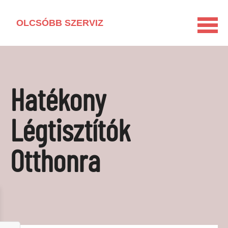
OLCSÓBB SZERVIZ
KEZDŐLAP
HÁZTARTÁSI GÉP KISOKOS
Hatékony
LAKÁSFELÚJÍTÁS
VEGYSZERMENTES HÁZTARTÁS
Légtisztítók
BARKÁCSOLÁS
Otthonra
KAPCSOLAT
MÉDIAAJÁNLAT