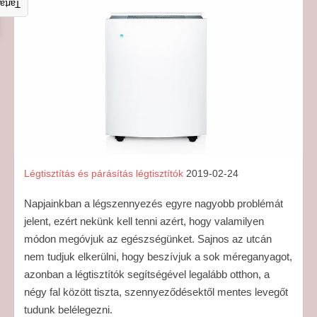
talom
Légtisztítás és párásítás
légtisztítók
2019-02-24
Napjainkban a légszennyezés egyre nagyobb problémát
jelent, ezért nekünk kell tenni azért, hogy valamilyen
módon megóvjuk az egészségünket. Sajnos az utcán
nem tudjuk elkerülni, hogy beszívjuk a sok méreganyagot,
azonban a légtisztítók segítségével legalább otthon, a
négy fal között tiszta, szennyeződésektől mentes levegőt
tudunk belélegezni.