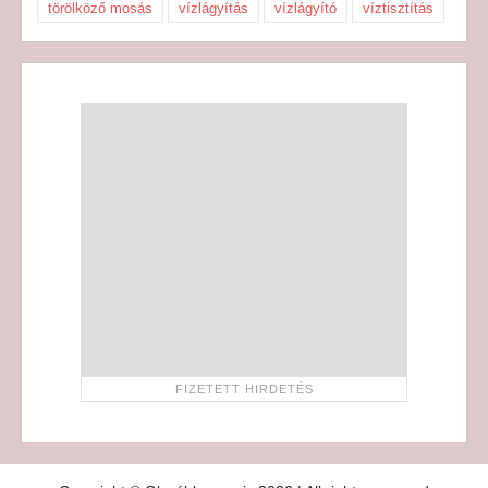
törölköző mosás
vízlágyítás
vízlágyító
víztisztítás