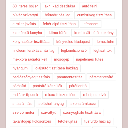
80 literes bojler
akril kád tisztítása
autó felni
búvár szivattyú
bőrradír házilag
cumisüveg tisztítása
e roller javítás
fehér cipő tisztítása
infrapanel
kisméretű konyha
klíma fűtés
kombinált hűtőszekrény
konyhabútor tisztítása
könyvelés Budapest
lemezfelni
linóleum lerakása házilag
légkondicionáló
légtisztítók
mekkora radiátor kell
mosógép
napelemes fűtés
nyárigumi
olajsütő tisztítása házilag
padlószőnyeg tisztítás
páramentesítés
páramentesítő
párásító
párásító készülék
párátlanító
radiátor típusok
reluxa felszerelése
robotporszívó
sittszállítás
softshell anyag
szerszámkocsi
szervó motor
szivattyú
szúnyogháló tisztítása
takarítógép kölcsönzés
tetőfelújítás
tusfürdő házilag