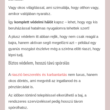
Vagy okos világítással, ami szimulálja, hogy otthon vagy,
amikor valójában nyaralsz.
Így
komplett védelmi hálót
kapsz – lehet, hogy egy kis
beruházással hatalmas nyugalomra tehettek szert!
A plusz védelem itt abban rejlik, hogy nem csak reagál a
bajra, hanem aktívan segít megelőzni azt – például egy
gyanús mozgást észlelve még a sziréna előtt riaszt, hogy
lépni tudj.
Biztos védelem, hosszú távú spórolás
A
riasztó beszerelés és karbantartás
nem luxus, hanem
okos döntés, ami megvédi az ingatlanod és a
pénztárcádat is.
Az időben történő telepítéssel elkerülhető a baj, a
rendszeres szervizeléssel pedig hosszú távon
spórolhatsz.