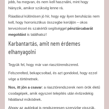
jobb, ha megvan, és nem kell használni, mint hogy
hiányzik, amikor szükség lenne rá.
Ráadásul különösen jó hír, hogy egy ilyen beruházás nem
kell, hogy horrorisztikus összegbe kerüljön – okos
tervezéssel és szakértői segítséggel
pénztárcabarát
megoldást
is találhatsz!
Karbantartás, amit nem érdemes
elhanyagolni
Tegyük fel, hogy már van riasztórendszered.
Felszerelted, bekapcsoltad, és azt gondolod, hogy ezzel
vége a történetnek.
Nos, itt jön a csavar
: a riasztórendszerek nem örök életű
csodagépek, amik egyszeri telepítés után évtizedekig
hibátlanul működnek.
Ahogy az autónkat is rendszeresen szervizbe visszük,