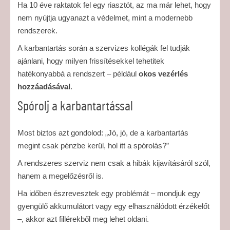
Ha 10 éve raktatok fel egy riasztót, az ma már lehet, hogy
nem nyújtja ugyanazt a védelmet, mint a modernebb
rendszerek.
A karbantartás során a szervizes kollégák fel tudják
ajánlani, hogy milyen frissítésekkel tehetitek
hatékonyabbá a rendszert – például
okos vezérlés
hozzáadásával
.
Spórolj a karbantartással
Most biztos azt gondolod: „Jó, jó, de a karbantartás
megint csak pénzbe kerül, hol itt a spórolás?”
A rendszeres szerviz nem csak a hibák kijavításáról szól,
hanem a megelőzésről is.
Ha időben észrevesztek egy problémát – mondjuk egy
gyengülő akkumulátort vagy egy elhasználódott érzékelőt
–, akkor azt fillérekből meg lehet oldani.