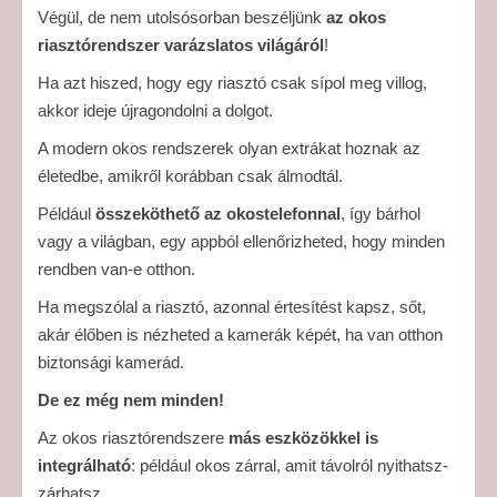
Végül, de nem utolsósorban beszéljünk
az okos
riasztórendszer varázslatos világáról
!
Ha azt hiszed, hogy egy riasztó csak sípol meg villog,
akkor ideje újragondolni a dolgot.
A modern okos rendszerek olyan extrákat hoznak az
életedbe, amikről korábban csak álmodtál.
Például
összeköthető az okostelefonnal
, így bárhol
vagy a világban, egy appból ellenőrizheted, hogy minden
rendben van-e otthon.
Ha megszólal a riasztó, azonnal értesítést kapsz, sőt,
akár élőben is nézheted a kamerák képét, ha van otthon
biztonsági kamerád.
De ez még nem minden!
Az okos riasztórendszere
más eszközökkel is
integrálható
: például okos zárral, amit távolról nyithatsz-
zárhatsz.