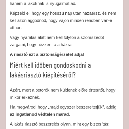
hanem a lakóknak is nyugalmat ad.
Képzeld el, hogy egy hosszú nap után hazaérsz, és nem
kell azon aggódnod, hogy vajon minden rendben van-e
otthon.
Vagy nyaralás alatt nem kell folyton a szomszédot
zargatni, hogy nézzen rá a házra.
A riasztó ezt a biztonságérzetet adja!
Miért kell időben gondoskodni a
lakásriasztó kiépítéséről?
Azért, mert a betörők nem küldenek előre értesítőt, hogy
mikor érkeznek.
Ha megvárod, hogy „majd egyszer beszereltetjük”, addig
az ingatlanod védtelen marad
.
A lakás riasztó beszerelés olyan, mint egy biztosítás: