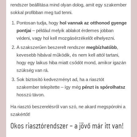
rendszer beállítása mind olyan dolog, amit egy szakember
sokkal profibban meg tud tenni.
Pontosan tudja, hogy
hol vannak az otthonod gyenge
pontjai
– például melyik ablakot érdemes jobban
védeni, vagy hol kell mozgásérzékelőt elhelyezni.
A szakszerűen beszerelt rendszer
megbízhatóbb
,
kevesebb hibával működik, és nem kell attól tartani,
hogy egy laikus hiba miatt csődöt mond, amikor igazán
szükség van rá.
Sok biztosító kedvezményt ad, ha a riasztót
szakember telepítette – így még
pénzt is spórolhatsz
hosszú távon.
Ha riasztó beszerelésről van szó, ne akard megspórolni a
szakértőt!
Okos riasztórendszer – a jövő már itt van!