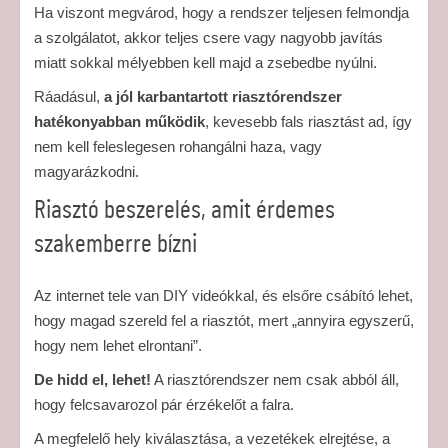
Ha viszont megvárod, hogy a rendszer teljesen felmondja
a szolgálatot, akkor teljes csere vagy nagyobb javítás
miatt sokkal mélyebben kell majd a zsebedbe nyúlni.
Ráadásul,
a jól karbantartott riasztórendszer
hatékonyabban működik
, kevesebb fals riasztást ad, így
nem kell feleslegesen rohangálni haza, vagy
magyarázkodni.
Riasztó beszerelés, amit érdemes
szakemberre bízni
Az internet tele van DIY videókkal, és elsőre csábító lehet,
hogy magad szereld fel a riasztót, mert „annyira egyszerű,
hogy nem lehet elrontani”.
De hidd el, lehet!
A riasztórendszer nem csak abból áll,
hogy felcsavarozol pár érzékelőt a falra.
A megfelelő hely kiválasztása, a vezetékek elrejtése, a