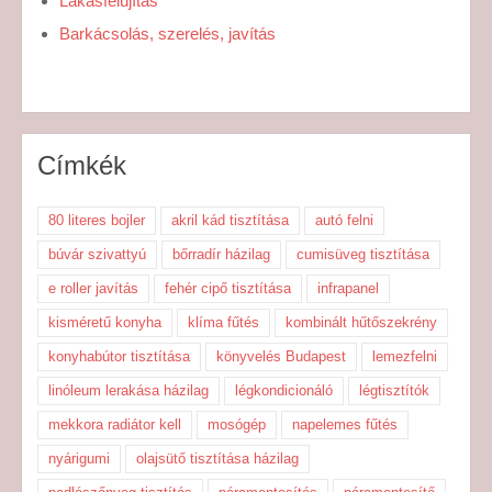
Lakásfelújítás
Barkácsolás, szerelés, javítás
Címkék
80 literes bojler
akril kád tisztítása
autó felni
búvár szivattyú
bőrradír házilag
cumisüveg tisztítása
e roller javítás
fehér cipő tisztítása
infrapanel
kisméretű konyha
klíma fűtés
kombinált hűtőszekrény
konyhabútor tisztítása
könyvelés Budapest
lemezfelni
linóleum lerakása házilag
légkondicionáló
légtisztítók
mekkora radiátor kell
mosógép
napelemes fűtés
nyárigumi
olajsütő tisztítása házilag