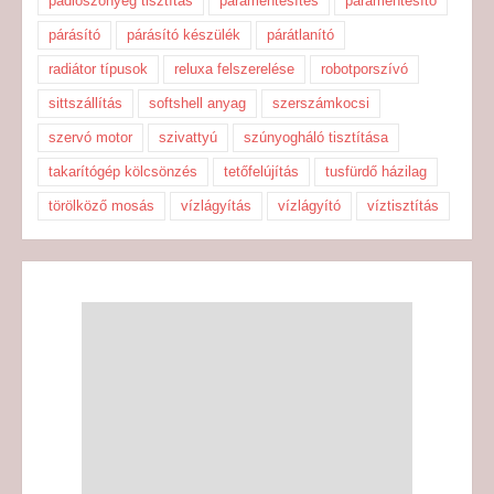
padlószőnyeg tisztítás
páramentesítés
páramentesítő
párásító
párásító készülék
párátlanító
radiátor típusok
reluxa felszerelése
robotporszívó
sittszállítás
softshell anyag
szerszámkocsi
szervó motor
szivattyú
szúnyogháló tisztítása
takarítógép kölcsönzés
tetőfelújítás
tusfürdő házilag
törölköző mosás
vízlágyítás
vízlágyító
víztisztítás