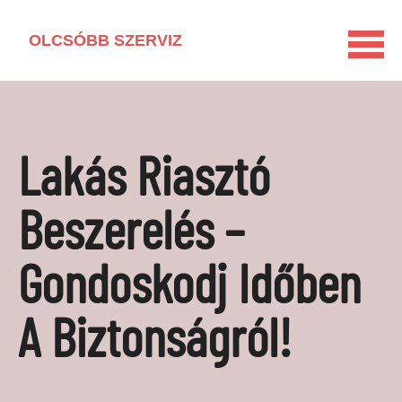
OLCSÓBB SZERVIZ
KEZDŐLAP
HÁZTARTÁSI GÉP KISOKOS
Lakás Riasztó
LAKÁSFELÚJÍTÁS
VEGYSZERMENTES HÁZTARTÁS
Beszerelés –
BARKÁCSOLÁS
Gondoskodj Időben
KAPCSOLAT
MÉDIAAJÁNLAT
A Biztonságról!