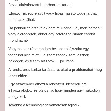
úgy a lakásriasztót is karban kell tartani.
Először is
, egy elavult vagy hibás riasztó többet árthat,
mint használhat.
Ha például az érzékelők nem működnek jól, mert porosak
vagy elöregedtek, akkor egy betörésnél simán csődöt
mondhatnak.
Vagy ha a sziréna random bekapcsol éjszaka egy
technikai hiba miatt – a szomszédok sem lesznek
boldogok, és ti sem alszotok túl jól utána.
A rendszeres karbantartással ezeket
a problémákat meg
lehet előzni
.
Egy szakember átnézi a rendszert, kicseréli, ami
elhasználódott, és biztosítja, hogy minden úgy működjön,
ahogy kell.
Továbbá a technológia folyamatosan fejlődik.