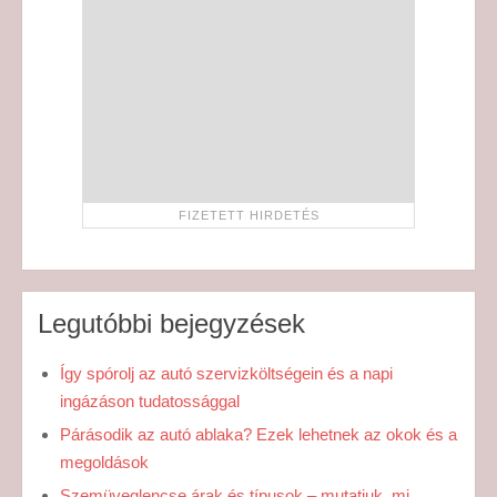
Legutóbbi bejegyzések
Így spórolj az autó szervizköltségein és a napi
ingázáson tudatossággal
Párásodik az autó ablaka? Ezek lehetnek az okok és a
megoldások
Szemüveglencse árak és típusok – mutatjuk, mi