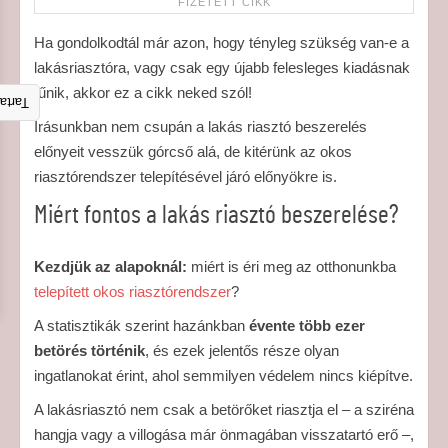
Ha gondolkodtál már azon, hogy tényleg szükség van-e a
lakásriasztóra, vagy csak egy újabb felesleges kiadásnak
tűnik, akkor ez a cikk neked szól!
talom
Írásunkban nem csupán a lakás riasztó beszerelés
előnyeit vesszük górcső alá, de kitérünk az okos
riasztórendszer telepítésével járó előnyökre is.
Miért fontos a lakás riasztó beszerelése?
Kezdjük az alapoknál:
miért is éri meg az otthonunkba
telepített okos riasztórendszer
?
A statisztikák szerint hazánkban
évente több ezer
betörés történik
, és ezek jelentős része olyan
ingatlanokat érint, ahol semmilyen védelem nincs kiépítve.
A lakásriasztó nem csak a betörőket riasztja el – a sziréna
hangja vagy a villogása már önmagában visszatartó erő –,