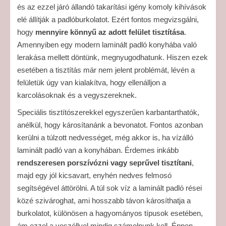
és az ezzel járó állandó takarítási igény komoly kihívások
elé állítják a padlóburkolatot. Ezért fontos megvizsgálni,
hogy
mennyire könnyű az adott felület tisztítása
.
Amennyiben egy modern laminált padló konyhába való
lerakása mellett döntünk, megnyugodhatunk. Hiszen ezek
esetében a tisztítás már nem jelent problémát, lévén a
felületük úgy van kialakítva, hogy ellenálljon a
karcolásoknak és a vegyszereknek.
Speciális tisztítószerekkel egyszerűen karbantarthatók,
anélkül, hogy károsítanánk a bevonatot. Fontos azonban
kerülni a túlzott nedvességet, még akkor is, ha vízálló
laminált padló van a konyhában. Érdemes inkább
rendszeresen porszívózni vagy seprűvel tisztítani
,
majd egy jól kicsavart, enyhén nedves felmosó
segítségével áttörölni. A túl sok víz a laminált padló rései
közé szivároghat, ami hosszabb távon károsíthatja a
burkolatot, különösen a hagyományos típusok esetében,
ám ezzel a veszéllyel mindig számolnunk kell. Éppen