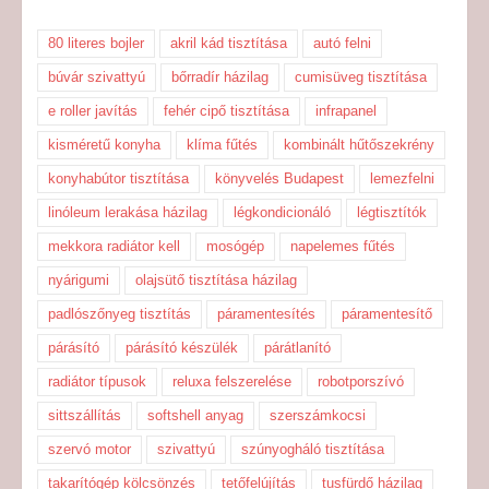
80 literes bojler
akril kád tisztítása
autó felni
búvár szivattyú
bőrradír házilag
cumisüveg tisztítása
e roller javítás
fehér cipő tisztítása
infrapanel
kisméretű konyha
klíma fűtés
kombinált hűtőszekrény
konyhabútor tisztítása
könyvelés Budapest
lemezfelni
linóleum lerakása házilag
légkondicionáló
légtisztítók
mekkora radiátor kell
mosógép
napelemes fűtés
nyárigumi
olajsütő tisztítása házilag
padlószőnyeg tisztítás
páramentesítés
páramentesítő
párásító
párásító készülék
párátlanító
radiátor típusok
reluxa felszerelése
robotporszívó
sittszállítás
softshell anyag
szerszámkocsi
szervó motor
szivattyú
szúnyogháló tisztítása
takarítógép kölcsönzés
tetőfelújítás
tusfürdő házilag