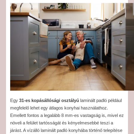
Egy
31-es kopásállósági osztályú
laminált padló például
megfelelő lehet egy átlagos konyhai használathoz.
Emellett fontos a legalább 8 mm-es vastagság is, mivel ez
növeli a felület tartósságát és kényelmesebbé teszi a
járást. A vízálló laminált padló konyhába történő telepítése