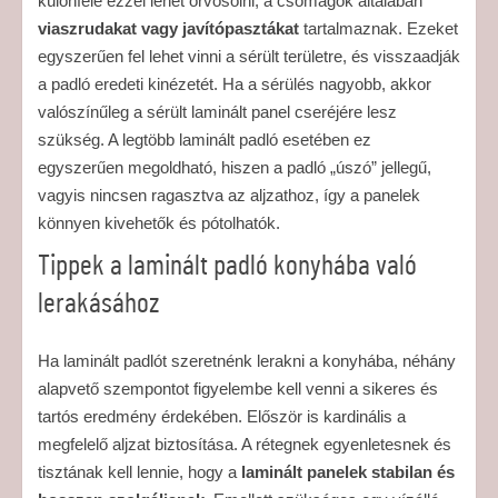
különféle ezzel lehet orvosolni, a csomagok általában
viaszrudakat vagy javítópasztákat
tartalmaznak. Ezeket
egyszerűen fel lehet vinni a sérült területre, és visszaadják
a padló eredeti kinézetét. Ha a sérülés nagyobb, akkor
valószínűleg a sérült laminált panel cseréjére lesz
szükség. A legtöbb laminált padló esetében ez
egyszerűen megoldható, hiszen a padló „úszó” jellegű,
vagyis nincsen ragasztva az aljzathoz, így a panelek
könnyen kivehetők és pótolhatók.
Tippek a laminált padló konyhába való
lerakásához
Ha laminált padlót szeretnénk lerakni a konyhába, néhány
alapvető szempontot figyelembe kell venni a sikeres és
tartós eredmény érdekében. Először is kardinális a
megfelelő aljzat biztosítása. A rétegnek egyenletesnek és
tisztának kell lennie, hogy a
laminált panelek stabilan és