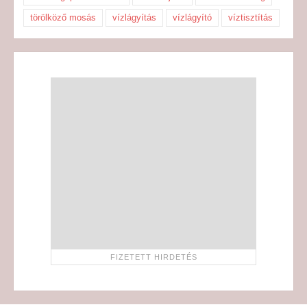
törölköző mosás
vízlágyítás
vízlágyító
víztisztítás