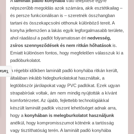
A
laminált padló konyhába
való telepítése egyre
népszerűbb megoldás azok számára, akik esztétikailag –
és persze funkcionálisan is – szeretnék összhangban
tartani és összekapcsolni otthonuk különböző tereit. A
konyha jellemzően a lakás egyik legforgalmasabb területe,
ahol ráadásul a padlót folyamatosan éri
nedvesség,
zsíros szennyeződések és nem ritkán hőhatások
is.
Emiatt különösen fontos, hogy megfelelően válasszuk ki a
padlóburkolatot.
A régebbi időkben laminált padló konyhába ritkán került,
talom
általában inkább hidegburkolatokat használtak, a
legtöbbször járólapokat vagy PVC padlókat. Ezek ugyan
strapabíróak voltak, ám nem mindig nyújtották a kívánt
komfortérzetet. Az újabb, fejlettebb technológiákkal
készült laminált padlók viszont lehetőséget adnak arra,
hogy a
konyhában is melegburkolatot használjunk
anélkül, hogy kompromisszumot kötnénk a tartósság
vagy tisztíthatóság terén. A laminált padló konyhába