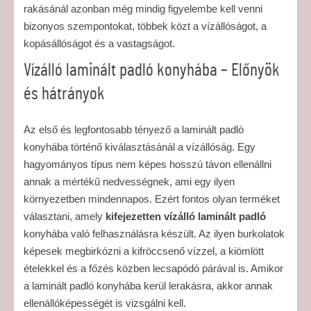
rakásánál azonban még mindig figyelembe kell venni
bizonyos szempontokat, többek közt a vízállóságot, a
kopásállóságot és a vastagságot.
Vízálló laminált padló konyhába – Előnyök
és hátrányok
Az első és legfontosabb tényező a laminált padló
konyhába történő kiválasztásánál a vízállóság. Egy
hagyományos típus nem képes hosszú távon ellenállni
annak a mértékű nedvességnek, ami egy ilyen
környezetben mindennapos. Ezért fontos olyan terméket
választani, amely
kifejezetten vízálló laminált padló
konyhába való felhasználásra készült. Az ilyen burkolatok
képesek megbirkózni a kifröccsenő vízzel, a kiömlött
ételekkel és a főzés közben lecsapódó párával is. Amikor
a laminált padló konyhába kerül lerakásra, akkor annak
ellenállóképességét is vizsgálni kell.