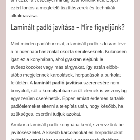
ezért fontos a megfelelő tisztítószerek és technikák
alkalmazása.
Laminált padló javítása – Mire figyeljünk?
Mint minden padlóburkolat, a laminált padló is ki van téve
a mindennapi használat okozta sérüléseknek. Különösen
igaz ez a konyhában, ahol gyakran elejtünk le
evőeszközöket vagy más tárgyakat, így aztán előbb-
utóbb megjelennek karcolások, horpadások a burkolat
felületén. A
laminált padló javítása
szerencsére nem
bonyolult, sőt a komolyabban sérült elemek is viszonylag
egyszerűen cserélhetők. Éppen emiatt érdemes tartalék
padlóelemeket eltenni a telepítés után, hogy később, ha
szükséges, cserélni tudjuk azokat.
Amikor a laminált padló konyhába kerül, szerezzünk be
javítókészletet. A kisebb karcolásokat és horpadásokat