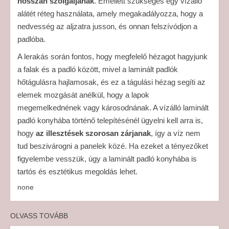
hosszan szolgáljanak
. Emellett szükséges egy vízálló
alátét réteg használata, amely megakadályozza, hogy a
nedvesség az aljzatra jusson, és onnan felszívódjon a
padlóba.
A lerakás során fontos, hogy megfelelő hézagot hagyjunk
a falak és a padló között, mivel a laminált padlók
hőtágulásra hajlamosak, és ez a tágulási hézag segíti az
elemek mozgását anélkül, hogy a lapok
megemelkednének vagy károsodnának. A vízálló laminált
padló konyhába történő telepítésénél ügyelni kell arra is,
hogy
az illesztések szorosan zárjanak
, így a víz nem
tud beszivárogni a panelek közé. Ha ezeket a tényezőket
figyelembe vesszük, úgy a laminált padló konyhába is
tartós és esztétikus megoldás lehet.
none
OLVASS TOVÁBB