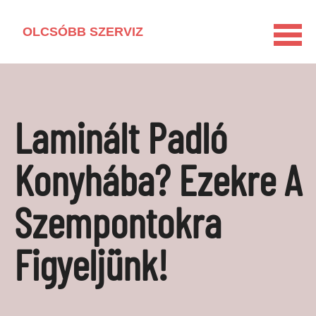
OLCSÓBB SZERVIZ
KEZDŐLAP
HÁZTARTÁSI GÉP KISOKOS
Laminált Padló
LAKÁSFELÚJÍTÁS
VEGYSZERMENTES HÁZTARTÁS
Konyhába? Ezekre A
BARKÁCSOLÁS
Szempontokra
KAPCSOLAT
MÉDIAAJÁNLAT
Figyeljünk!