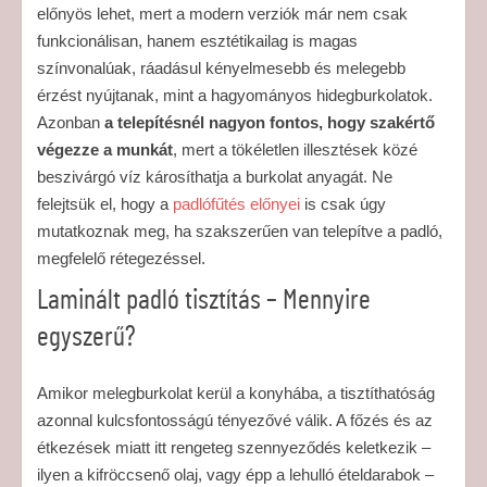
előnyös lehet, mert a modern verziók már nem csak
funkcionálisan, hanem esztétikailag is magas
színvonalúak, ráadásul kényelmesebb és melegebb
érzést nyújtanak, mint a hagyományos hidegburkolatok.
Azonban
a telepítésnél nagyon fontos, hogy szakértő
végezze a munkát
, mert a tökéletlen illesztések közé
beszivárgó víz károsíthatja a burkolat anyagát. Ne
felejtsük el, hogy a
padlófűtés előnyei
is csak úgy
mutatkoznak meg, ha szakszerűen van telepítve a padló,
megfelelő rétegezéssel.
Laminált padló tisztítás – Mennyire
egyszerű?
Amikor melegburkolat kerül a konyhába, a tisztíthatóság
azonnal kulcsfontosságú tényezővé válik. A főzés és az
étkezések miatt itt rengeteg szennyeződés keletkezik –
ilyen a kifröccsenő olaj, vagy épp a lehulló ételdarabok –