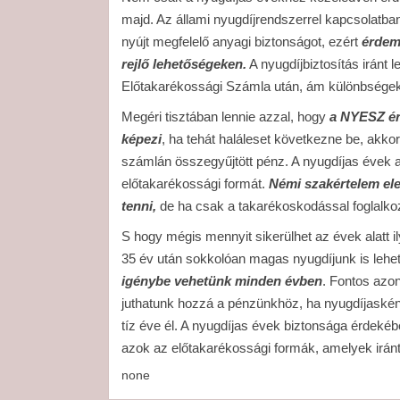
majd. Az állami nyugdíjrendszerrel kapcsolatb
nyújt megfelelő anyagi biztonságot, ezért
érdem
rejlő lehetőségeken.
A nyugdíjbiztosítás iránt 
Előtakarékossági Számla után, ám különbségek
Megéri tisztában lennie azzal, hogy
a NYESZ ér
képezi
, ha tehát haláleset következne be, akkor
számlán összegyűjtött pénz. A nyugdíjas évek a
előtakarékossági formát.
Némi szakértelem el
tenni,
de ha csak a takarékoskodással foglalkoz
S hogy mégis mennyit sikerülhet az évek alatt 
35 év után sokkolóan magas nyugdíjunk is lehet
igénybe vehetünk minden évben
. Fontos azo
juthatunk hozzá a pénzünkhöz, ha nyugdíjaskén
tíz éve él. A nyugdíjas évek biztonsága érdekéb
azok az előtakarékossági formák, amelyek iránt
none