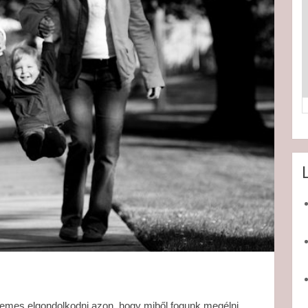
mes elgondolkodni azon, hogy miből fogunk megélni