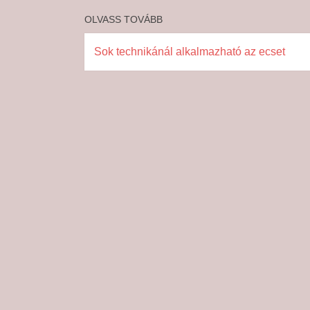
OLVASS TOVÁBB
Sok technikánál alkalmazható az ecset