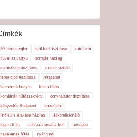
Címkék
80 literes bojler
akril kád tisztítása
autó felni
búvár szivattyú
bőrradír házilag
cumisüveg tisztítása
e roller javítás
fehér cipő tisztítása
infrapanel
kisméretű konyha
klíma fűtés
kombinált hűtőszekrény
konyhabútor tisztítása
könyvelés Budapest
lemezfelni
linóleum lerakása házilag
légkondicionáló
légtisztítók
mekkora radiátor kell
mosógép
napelemes fűtés
nyárigumi