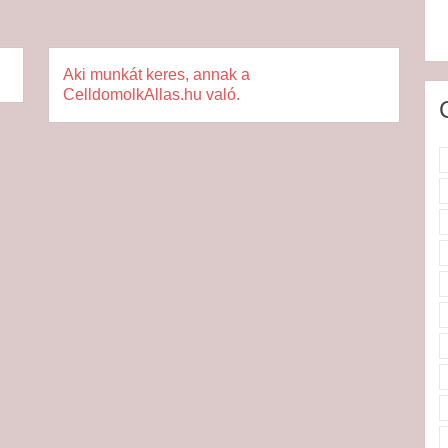
Aki munkát keres, annak a
CelldomolkAllas.hu való.