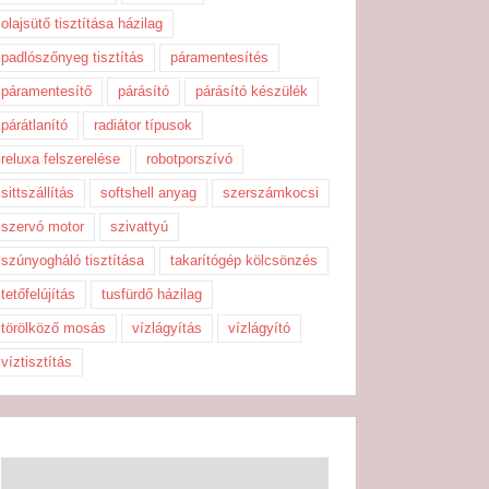
olajsütő tisztítása házilag
padlószőnyeg tisztítás
páramentesítés
páramentesítő
párásító
párásító készülék
párátlanító
radiátor típusok
reluxa felszerelése
robotporszívó
sittszállítás
softshell anyag
szerszámkocsi
szervó motor
szivattyú
szúnyogháló tisztítása
takarítógép kölcsönzés
tetőfelújítás
tusfürdő házilag
törölköző mosás
vízlágyítás
vízlágyító
víztisztítás