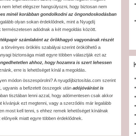
an nem lehet elégszer hangsúlyozni, hogy biztosan nem
es minél korábban gondolkodni az öngondoskodásban
legalább olyan sokan érdeklődnek, mint a Nyugdíj
 természetesen adódnak a két megoldás között.
tékpapír számlaként az örökhagyó vagyonának részét
 a törvényes öröklés szabályai szerint örökölhető a
nyagi biztonsága miatt egyre többen választják ezt az
engedhetetlen ahhoz, hogy hozamra is szert lehessen
nánk, erre is lehetőséget kínál a megoldás.
ilyen módon összespórolni? A nyugdíjbiztosítás.com szerint
, ugyanis a befizetett összegek után
adójóváírást is
nban tisztában lenni azzal, hogy adómentesen csak akkor
t kívánjuk ezt megtenni, vagy a szerződés már legalább
en most kell tenni, s ehhez remek lehetőséget kínálnak
 előnyeik miatt egyre többen érdeklődnek.