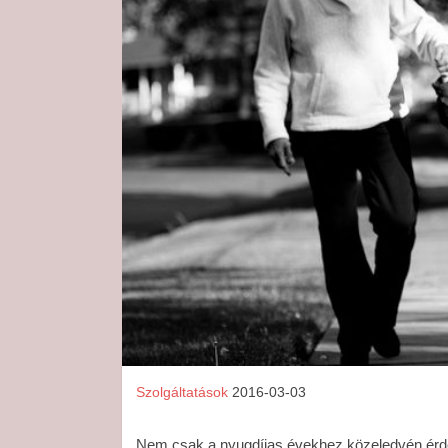
Szolgáltatások
2016-03-03
Nem csak a nyugdíjas évekhez közeledvén érde