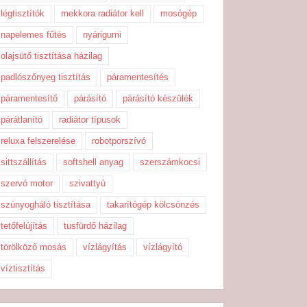
légtisztítók
mekkora radiátor kell
mosógép
napelemes fűtés
nyárigumi
olajsütő tisztítása házilag
padlószőnyeg tisztítás
páramentesítés
páramentesítő
párásító
párásító készülék
párátlanító
radiátor típusok
reluxa felszerelése
robotporszívó
sittszállítás
softshell anyag
szerszámkocsi
szervó motor
szivattyú
szúnyogháló tisztítása
takarítógép kölcsönzés
tetőfelújítás
tusfürdő házilag
törölköző mosás
vízlágyítás
vízlágyító
víztisztítás