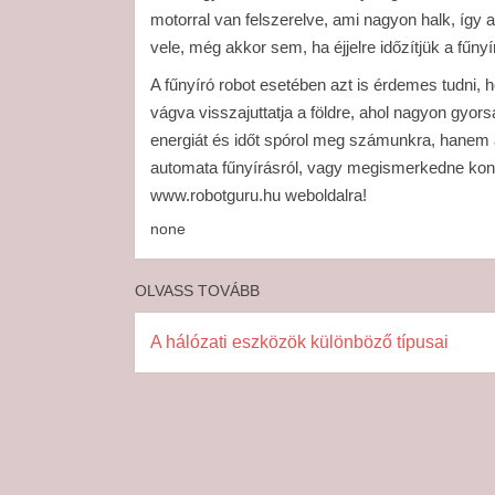
motorral van felszerelve, ami nagyon halk, így
vele, még akkor sem, ha éjjelre időzítjük a fűnyí
A fűnyíró robot esetében azt is érdemes tudni, 
vágva visszajuttatja a földre, ahol nagyon gyo
energiát és időt spórol meg számunkra, hanem a 
automata fűnyírásról, vagy megismerkedne konk
www.robotguru.hu weboldalra!
none
OLVASS TOVÁBB
A hálózati eszközök különböző típusai