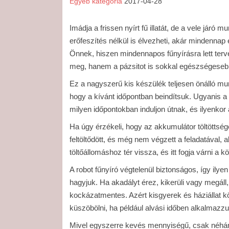
Egyéb kategória
2017-04-28
Imádja a frissen nyírt fű illatát, de a vele jár
erőfeszítés nélkül is élvezheti, akár mindennap e
Önnek, hiszen mindennapos fűnyírásra lett ter
meg, hanem a pázsitot is sokkal egészségeseb
Ez a nagyszerű kis készülék teljesen önálló mu
hogy a kívánt időpontban beindítsuk. Ugyanis a
milyen időpontokban induljon útnak, és ilyenk
Ha úgy érzékeli, hogy az akkumulátor töltöttség
feltöltődött, és még nem végzett a feladatával, 
töltőállomáshoz tér vissza, és itt fogja várni a k
A robot fűnyíró végtelenül biztonságos, így il
hagyjuk. Ha akadályt érez, kikerüli vagy megáll, 
kockázatmentes. Azért kisgyerek és háziállat kö
küszöbölni, ha például alvási időben alkalmazzuk
Mivel egyszerre kevés mennyiségű, csak néhány m