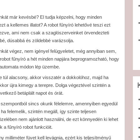
ó munkát már kevésbé? El tudja képzelni, hogy minden
zt a kellemes illatot? A robot fűnyíró lehetővé teszi ezt
vezve, ami nem csak a szaglószerveinket örvendezteti
bé, dúsabbá és zöldebbé varázsolja.
nkát végez, nem igényel felügyeletet, még annyiban sem,
 robot fűnyíró a hét minden napjára beprogramozható, hogy
or automata módon lép üzembe.
e túl alacsony, akkor visszatér a dokkolóhoz, majd ha
akkor újra kimegy a terepre. Dolga végeztével szintén a
övetkező betáplált napot és órát.
yen szempontból sincs okunk félelemre, amennyiben egyedül
ha felemelik, szintén megáll, így szinte teljesen
zelében nem ajánlott használni, de ezt könnyedén ki lehet
 a fűnyíró robot funkcióit.
illiméter füvet kell levágnia, ezért kis teljesítményű