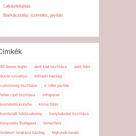
Lakásfelújítás
Barkácsolás, szerelés, javítás
Címkék
80 literes bojler
akril kád tisztítása
autó felni
búvár szivattyú
bőrradír házilag
cumisüveg tisztítása
e roller javítás
fehér cipő tisztítása
infrapanel
kisméretű konyha
klíma fűtés
kombinált hűtőszekrény
konyhabútor tisztítása
könyvelés Budapest
lemezfelni
linóleum lerakása házilag
légkondicionáló