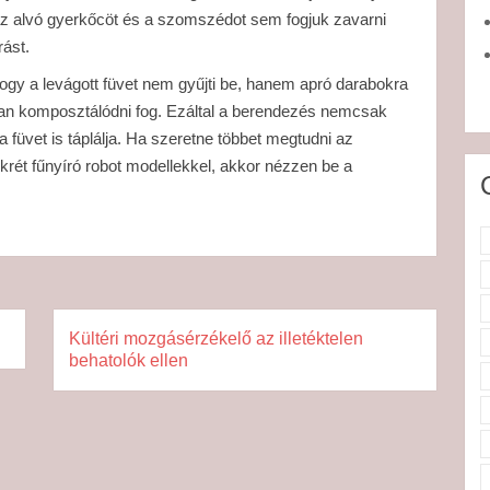
 az alvó gyerkőcöt és a szomszédot sem fogjuk zavarni
rást.
hogy a levágott füvet nem gyűjti be, hanem apró darabokra
rsan komposztálódni fog. Ezáltal a berendezés nemcsak
füvet is táplálja. Ha szeretne többet megtudni az
rét fűnyíró robot modellekkel, akkor nézzen be a
Kültéri mozgásérzékelő az illetéktelen
behatolók ellen