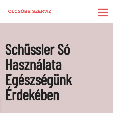
OLCSÓBB SZERVIZ
KEZDŐLAP
HÁZTARTÁSI GÉP KISOKOS
Schüssler Só
LAKÁSFELÚJÍTÁS
VEGYSZERMENTES HÁZTARTÁS
Használata
BARKÁCSOLÁS
Egészségünk
KAPCSOLAT
MÉDIAAJÁNLAT
Érdekében