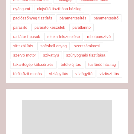
nyárigumi
olajsütő tisztítása házilag
padlószőnyeg tisztítás
páramentesítés
páramentesítő
párásító
párásító készülék
párátlanító
radiátor típusok
reluxa felszerelése
robotporszívó
sittszállítás
softshell anyag
szerszámkocsi
szervó motor
szivattyú
szúnyogháló tisztítása
takarítógép kölcsönzés
tetőfelújítás
tusfürdő házilag
törölköző mosás
vízlágyítás
vízlágyító
víztisztítás