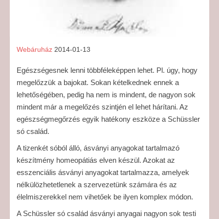
Webáruház
2014-01-13
Egészségesnek lenni többféleképpen lehet. Pl. úgy, hogy
megelőzzük a bajokat. Sokan kételkednek ennek a
lehetőségében, pedig ha nem is mindent, de nagyon sok
mindent már a megelőzés szintjén el lehet hárítani. Az
egészségmegőrzés egyik hatékony eszköze a Schüssler
só család.
A tizenkét sóból álló, ásványi anyagokat tartalmazó
készítmény homeopátiás elven készül. Azokat az
esszenciális ásványi anyagokat tartalmazza, amelyek
nélkülözhetetlenek a szervezetünk számára és az
élelmiszerekkel nem vihetőek be ilyen komplex módon.
A Schüssler só család ásványi anyagai nagyon sok testi