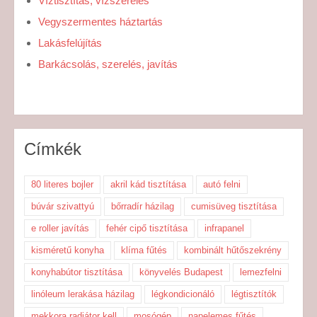
Víztisztítás, vízszerelés
Vegyszermentes háztartás
Lakásfelújítás
Barkácsolás, szerelés, javítás
Címkék
80 literes bojler
akril kád tisztítása
autó felni
búvár szivattyú
bőrradír házilag
cumisüveg tisztítása
e roller javítás
fehér cipő tisztítása
infrapanel
kisméretű konyha
klíma fűtés
kombinált hűtőszekrény
konyhabútor tisztítása
könyvelés Budapest
lemezfelni
linóleum lerakása házilag
légkondicionáló
légtisztítók
mekkora radiátor kell
mosógép
napelemes fűtés