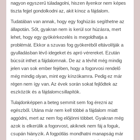
nagyon egyszerű túladagolni, hiszen ilyenkor nem képes
tiszta fejjel gondolkodni az, akit kínoz a fájdalom.
Tudatában van annak, hogy egy foghúzás segíthetne az
állapotán. Sőt, gyakran nem is kerül sor húzásra, mert
lehet, hogy egy gyökérkezelés is megoldhatja a
problémát. Ekkor a szuvas fog gyökeréből eltávolítják a
gyulladásban lévő idegeket és apró vérereket. Ezután
búcsút inthet a fájdalomnak. De az a tévhit még mindig
jelen van sok ember fejében, hogy a fogorvosi rendelő
még mindig olyan, mint egy kínzókamra. Pedig ez már
régen nem így van. Az évek során sokat fejlődtek az
eszközök és a fájdalomcsillapítók.
Tulajdonképpen a beteg semmit sem fog érezni az
egészből. Utána már nem kell többé a fájdalom miatt
aggódni, mert az nem fog előjönni többet. Gyakran még
azok is elkerülik a fogorvost, akiknek nem fáj a foguk,
csupán hiányzik. A fogpótlás mondhatni manapság már