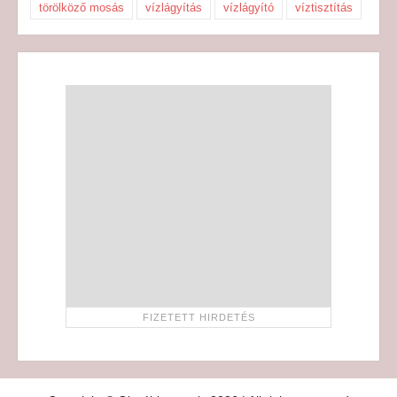
törölköző mosás
vízlágyítás
vízlágyító
víztisztítás