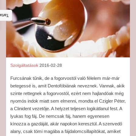
talom
Szolgáltatások
2016-02-28
Furcsának tűnik, de a fogorvostól való félelem már-már
betegessé is, amit Dentofóbiának neveznek. Vannak, akik
szinte rettegnek a fogorvostól, ezért nem hajlandóak még
nyomós indok miatt sem elmenni, mondta el Czigler Péter,
a Clinident vezetője. A helyzet teljesen logikátlanul fest. A
lyukas fog fáj. De nemcsak fáj, hanem egyenesen
kínozza a gazdáját, akár napokon keresztül. A szenvedő
alany, csak tömi magába a fájdalomcsillapítókat, amiket