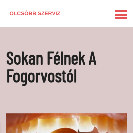
OLCSÓBB SZERVIZ
KEZDŐLAP
HÁZTARTÁSI GÉP KISOKOS
Sokan Félnek A
LAKÁSFELÚJÍTÁS
VEGYSZERMENTES HÁZTARTÁS
Fogorvostól
BARKÁCSOLÁS
KAPCSOLAT
MÉDIAAJÁNLAT