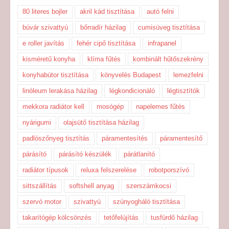
80 literes bojler
akril kád tisztítása
autó felni
búvár szivattyú
bőrradír házilag
cumisüveg tisztítása
e roller javítás
fehér cipő tisztítása
infrapanel
kisméretű konyha
klíma fűtés
kombinált hűtőszekrény
konyhabútor tisztítása
könyvelés Budapest
lemezfelni
linóleum lerakása házilag
légkondicionáló
légtisztítók
mekkora radiátor kell
mosógép
napelemes fűtés
nyárigumi
olajsütő tisztítása házilag
padlószőnyeg tisztítás
páramentesítés
páramentesítő
párásító
párásító készülék
párátlanító
radiátor típusok
reluxa felszerelése
robotporszívó
sittszállítás
softshell anyag
szerszámkocsi
szervó motor
szivattyú
szúnyogháló tisztítása
takarítógép kölcsönzés
tetőfelújítás
tusfürdő házilag