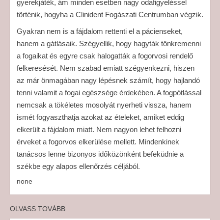
gyerekjáték, ám minden esetben nagy odafigyeléssel
történik, hogyha a Clinident Fogászati Centrumban végzik.
Gyakran nem is a fájdalom rettenti el a pácienseket,
hanem a gátlásaik. Szégyellik, hogy hagyták tönkremenni
a fogaikat és egyre csak halogatták a fogorvosi rendelő
felkeresését. Nem szabad emiatt szégyenkezni, hiszen
az már önmagában nagy lépésnek számít, hogy hajlandó
tenni valamit a fogai egészsége érdekében. A fogpótlással
nemcsak a tökéletes mosolyát nyerheti vissza, hanem
ismét fogyaszthatja azokat az ételeket, amiket eddig
elkerült a fájdalom miatt. Nem nagyon lehet felhozni
érveket a fogorvos elkerülése mellett. Mindenkinek
tanácsos lenne bizonyos időközönként befeküdnie a
székbe egy alapos ellenőrzés céljából.
none
OLVASS TOVÁBB