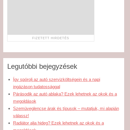
Legutóbbi bejegyzések
Így spórolj az autó szervizköltségein és a napi
ingázáson tudatossággal
Párásodik az autó ablaka? Ezek lehetnek az okok és a
megoldások
Szemüveglencse árak és típusok – mutatjuk, mi alapján
válassz!
Radiátor alja hideg? Ezek lehetnek az okok és a