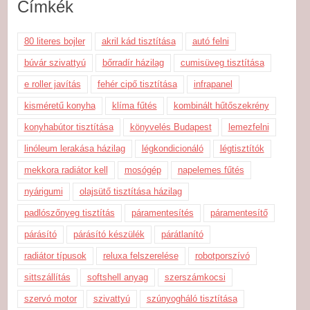
Címkék
80 literes bojler
akril kád tisztítása
autó felni
búvár szivattyú
bőrradír házilag
cumisüveg tisztítása
e roller javítás
fehér cipő tisztítása
infrapanel
kisméretű konyha
klíma fűtés
kombinált hűtőszekrény
konyhabútor tisztítása
könyvelés Budapest
lemezfelni
linóleum lerakása házilag
légkondicionáló
légtisztítók
mekkora radiátor kell
mosógép
napelemes fűtés
nyárigumi
olajsütő tisztítása házilag
padlószőnyeg tisztítás
páramentesítés
páramentesítő
párásító
párásító készülék
párátlanító
radiátor típusok
reluxa felszerelése
robotporszívó
sittszállítás
softshell anyag
szerszámkocsi
szervó motor
szivattyú
szúnyogháló tisztítása