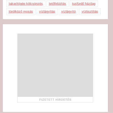
takarítógép kölcsönzés
tetőfelújítás
tusfürdő házilag
törölköző mosás
vízlágyítás
vízlágyító
víztisztítás