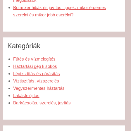
megoldások
Botmixer hibák és javítási tippek: mikor érdemes
szerelni és mikor jobb cserélni?
Kategóriák
Fűtés és vízmelegítés
Háztartási gép kisokos
Légtisztítás és párásítás
Víztisztítás, vízszerelés
Vegyszermentes háztartás
Lakásfelújítás
Barkácsolás, szerelés, javítás