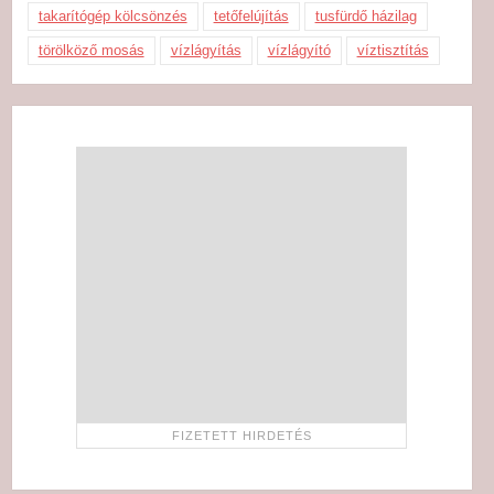
takarítógép kölcsönzés
tetőfelújítás
tusfürdő házilag
törölköző mosás
vízlágyítás
vízlágyító
víztisztítás