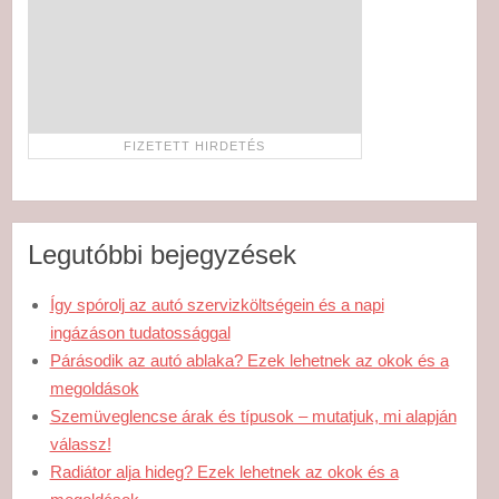
Legutóbbi bejegyzések
Így spórolj az autó szervizköltségein és a napi
ingázáson tudatossággal
Párásodik az autó ablaka? Ezek lehetnek az okok és a
megoldások
Szemüveglencse árak és típusok – mutatjuk, mi alapján
válassz!
Radiátor alja hideg? Ezek lehetnek az okok és a