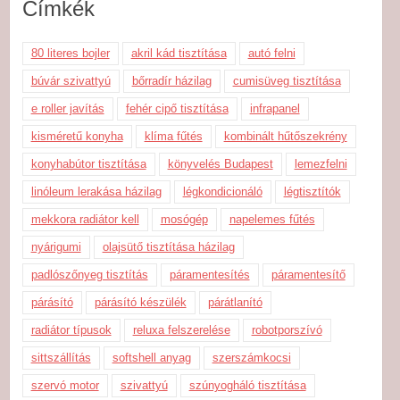
Címkék
80 literes bojler
akril kád tisztítása
autó felni
búvár szivattyú
bőrradír házilag
cumisüveg tisztítása
e roller javítás
fehér cipő tisztítása
infrapanel
kisméretű konyha
klíma fűtés
kombinált hűtőszekrény
konyhabútor tisztítása
könyvelés Budapest
lemezfelni
linóleum lerakása házilag
légkondicionáló
légtisztítók
mekkora radiátor kell
mosógép
napelemes fűtés
nyárigumi
olajsütő tisztítása házilag
padlószőnyeg tisztítás
páramentesítés
páramentesítő
párásító
párásító készülék
párátlanító
radiátor típusok
reluxa felszerelése
robotporszívó
sittszállítás
softshell anyag
szerszámkocsi
szervó motor
szivattyú
szúnyogháló tisztítása