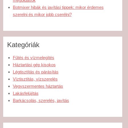
megoldások
Botmixer hibák és javítási tippek: mikor érdemes
szerelni és mikor jobb cserélni?
Kategóriák
Fűtés és vízmelegítés
Háztartási gép kisokos
Légtisztítás és párásítás
Víztisztítás, vízszerelés
Vegyszermentes háztartás
Lakásfelújítás
Barkácsolás, szerelés, javítás