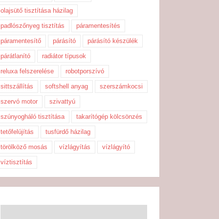
olajsütő tisztítása házilag
padlószőnyeg tisztítás
páramentesítés
páramentesítő
párásító
párásító készülék
párátlanító
radiátor típusok
reluxa felszerelése
robotporszívó
sittszállítás
softshell anyag
szerszámkocsi
szervó motor
szivattyú
szúnyogháló tisztítása
takarítógép kölcsönzés
tetőfelújítás
tusfürdő házilag
törölköző mosás
vízlágyítás
vízlágyító
víztisztítás