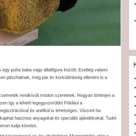
 egy puha baba vagy állatfigura között. Esetleg valami
sen játszhatnak, még pár év korkülönbség ellenére is a
 csemeték rendkívüli módon szeretnek. Hogyan történjen a
zen így a lehető legegyszerűbb! Például a
gisztrációval és anélkül is lehetséges. Viszont ha
n kaphat hasznos anyagokat és speciális ajándékokat. Tudni
yomon tudja követni.
mint készpénzzel az áru átvételekor. Megrendelés után e-