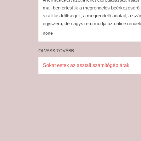
mail-ben értesítik a megrendelés beérkezéséről, 
szállítás költségeit, a megrendelő adatait, a szá
egyszerű, de nagyszerű módja az online rendel
none
OLVASS TOVÁBB
Sokat estek az asztali számítógép árak