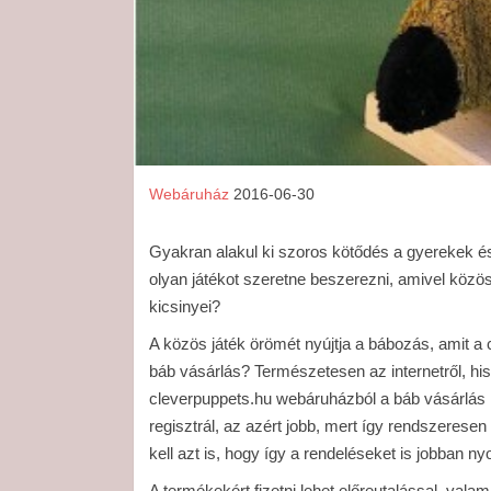
Webáruház
2016-06-30
Gyakran alakul ki szoros kötődés a gyerekek és
olyan játékot szeretne beszerezni, amivel közö
kicsinyei?
A közös játék örömét nyújtja a bábozás, amit a
báb vásárlás? Természetesen az internetről, his
cleverpuppets.hu webáruházból a báb vásárlás re
regisztrál, az azért jobb, mert így rendszerese
kell azt is, hogy így a rendeléseket is jobban n
A termékekért fizetni lehet előreutalással, vala