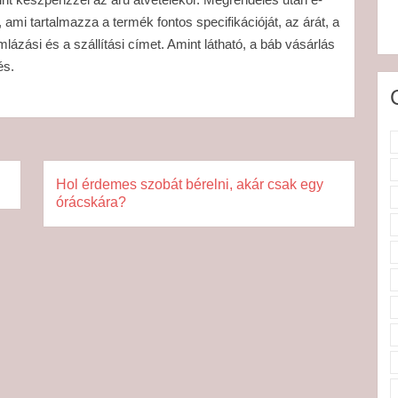
ami tartalmazza a termék fontos specifikációját, az árát, a
mlázási és a szállítási címet. Amint látható, a báb vásárlás
és.
Hol érdemes szobát bérelni, akár csak egy
órácskára?