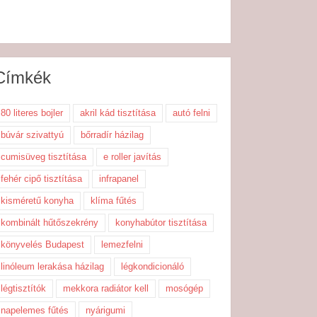
Címkék
80 literes bojler
akril kád tisztítása
autó felni
búvár szivattyú
bőrradír házilag
cumisüveg tisztítása
e roller javítás
fehér cipő tisztítása
infrapanel
kisméretű konyha
klíma fűtés
kombinált hűtőszekrény
konyhabútor tisztítása
könyvelés Budapest
lemezfelni
linóleum lerakása házilag
légkondicionáló
légtisztítók
mekkora radiátor kell
mosógép
napelemes fűtés
nyárigumi