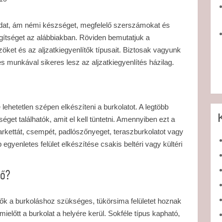
eladat, ám némi készséget, megfelelő szerszámokat és
gítséget az alábbiakban. Röviden bemutatjuk a
ket és az aljzatkiegyenlítők típusait. Biztosak vagyunk
s munkával sikeres lesz az aljzatkiegyenlítés házilag.
e lehetetlen szépen elkészíteni a burkolatot. A legtöbb
éget találhatók, amit el kell tüntetni. Amennyiben ezt a
rkettát, csempét, padlószőnyeget, teraszburkolatot vagy
egyenletes felület elkészítése csakis beltéri vagy kültéri
tő?
lítők a burkoláshoz szükséges, tükörsima felületet hoznak
előtt a burkolat a helyére kerül. Sokféle típus kapható,