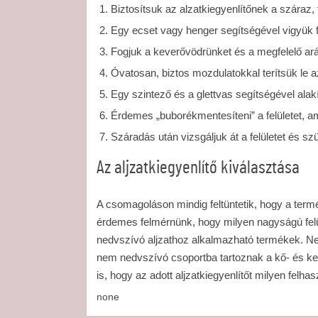
Biztosítsuk az alzatkiegyenlítőnek a száraz, t
Egy ecset vagy henger segítségével vigyük f
Fogjuk a keverővödrünket és a megfelelő arán
Óvatosan, biztos mozdulatokkal terítsük le az
Egy szintező és a glettvas segítségével alakí
Érdemes „buborékmentesíteni” a felületet, 
Száradás után vizsgáljuk át a felületet és s
Az aljzatkiegyenlítő kiválasztása
A csomagoláson mindig feltüntetik, hogy a termé
érdemes felmérnünk, hogy milyen nagyságú felü
nedvszívó aljzathoz alkalmazható termékek. Ne
nem nedvszívó csoportba tartoznak a kő- és ke
is, hogy az adott aljzatkiegyenlítőt milyen felhas
none