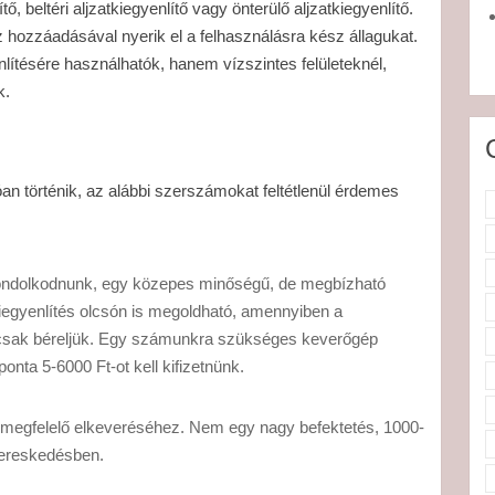
ő, beltéri aljzatkiegyenlítő vagy önterülő aljzatkiegyenlítő.
 hozzáadásával nyerik el a felhasználásra kész állagukat.
nlítésére használhatók, hanem vízszintes felületeknél,
k.
óan történik, az alábbi szerszámokat feltétlenül érdemes
ondolkodnunk, egy közepes minőségű, de megbízható
tkiegyenlítés olcsón is megoldható, amennyiben a
csak béreljük. Egy számunkra szükséges keverőgép
onta 5-6000 Ft-ot kell kifizetnünk.
ő megfelelő elkeveréséhez. Nem egy nagy befektetés, 1000-
kereskedésben.