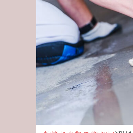
Lakásfelújítás
aljzatkiegyenlítés házilag
2021-09-