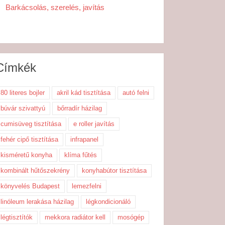
Barkácsolás, szerelés, javítás
Címkék
80 literes bojler
akril kád tisztítása
autó felni
búvár szivattyú
bőrradír házilag
cumisüveg tisztítása
e roller javítás
fehér cipő tisztítása
infrapanel
kisméretű konyha
klíma fűtés
kombinált hűtőszekrény
konyhabútor tisztítása
könyvelés Budapest
lemezfelni
linóleum lerakása házilag
légkondicionáló
légtisztítók
mekkora radiátor kell
mosógép