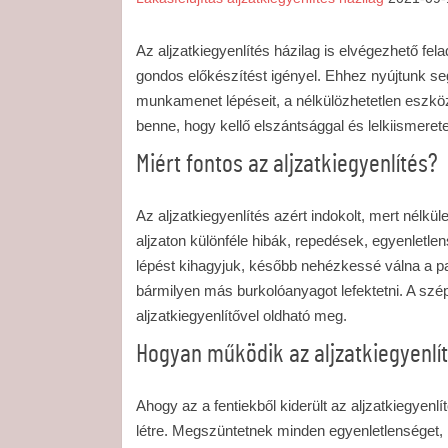
Az aljzatkiegyenlítés házilag is elvégezhető f
gondos előkészítést igényel. Ehhez nyújtunk se
munkamenet lépéseit, a nélkülözhetetlen eszközö
benne, hogy kellő elszántsággal és lelkiismerete
Miért fontos az aljzatkiegyenlítés?
Az aljzatkiegyenlítés azért indokolt, mert nélkül
aljzaton különféle hibák, repedések, egyenletlens
lépést kihagyjuk, később nehézkessé válna a pa
bármilyen más burkolóanyagot lefektetni. A szép 
aljzatkiegyenlítővel oldható meg.
Hogyan működik az aljzatkiegyenlí
Ahogy az a fentiekből kiderült az aljzatkiegyen
létre. Megszüntetnek minden egyenletlenséget, mi