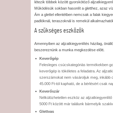
létezik többek között gyorskötöző aljzatkiegyenlít
Működésük sokban hasonlít a gletthez, azaz víz
Ám a glettel ellentétben nemcsak a falak kiegye
padlóknál, teraszoknál is remekül alkalmazható
A szükséges eszközök
Amennyiben az aljzatkiegyenlítés házilag, önáll
beszereznünk a munka megkezdése előtt.
Keverőgép
Felesleges csúcskategóriás termékekben g
keverőgép is tökéletes a feladatra. Az aljza
szerszámokat nem vásároljuk meg, inkább 
45.000 Ft-tól kapható, de a bérlésért csak nap
Keverőszár
Nélkülözhetetlen eszköz az aljzatkiegyenlít
5000 Ft között már találunk bármelyik szak
Glettvas