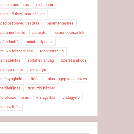
napelemes fűtés
nyárigumi
olajsütő tisztítása házilag
padlószőnyeg tisztítás
páramentesítés
páramentesítő
párásító
párásító készülék
párátlanító
radiátor típusok
reluxa felszerelése
robotporszívó
sittszállítás
softshell anyag
szerszámkocsi
szervó motor
szivattyú
szúnyogháló tisztítása
takarítógép kölcsönzés
tetőfelújítás
tusfürdő házilag
törölköző mosás
vízlágyítás
vízlágyító
víztisztítás