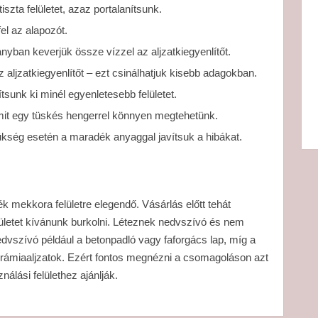
iszta felületet, azaz portalanítsunk.
el az alapozót.
yban keverjük össze vízzel az aljzatkiegyenlítőt.
 aljzatkiegyenlítőt – ezt csinálhatjuk kisebb adagokban.
tsunk ki minél egyenletesebb felületet.
amit egy tüskés hengerrel könnyen megtehetünk.
zükség esetén a maradék anyaggal javítsuk a hibákat.
k mekkora felületre elegendő. Vásárlás előtt tehát
letet kívánunk burkolni. Léteznek nedvszívó és nem
dvszívó például a betonpadló vagy faforgács lap, míg a
rámiaaljzatok. Ezért fontos megnézni a csomagoláson azt
ználási felülethez ajánlják.