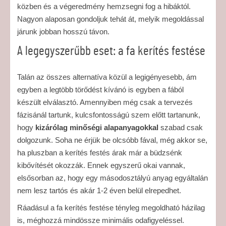
közben és a végeredmény hemzsegni fog a hibáktól.
Nagyon alaposan gondoljuk tehát át, melyik megoldással
járunk jobban hosszú távon.
A legegyszerűbb eset: a fa kerítés festése
Talán az összes alternatíva közül a legigényesebb, ám
egyben a legtöbb törődést kívánó is egyben a fából
készült elválasztó. Amennyiben még csak a tervezés
fázisánál tartunk, kulcsfontosságú szem előtt tartanunk,
hogy
kizárólag minőségi alapanyagokkal
szabad csak
dolgozunk. Soha ne érjük be olcsóbb fával, még akkor se,
ha pluszban a kerítés festés árak már a büdzsénk
kibővítését okozzák. Ennek egyszerű okai vannak,
elsősorban az, hogy egy másodosztályú anyag egyáltalán
nem lesz tartós és akár 1-2 éven belül elrepedhet.
Ráadásul a fa kerítés festése tényleg megoldható házilag
is, méghozzá mindössze minimális odafigyeléssel.