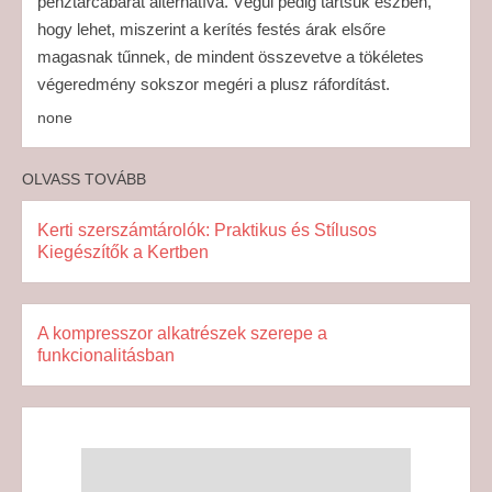
pénztárcabarát alternatíva. Végül pedig tartsuk észben,
hogy lehet, miszerint a kerítés festés árak elsőre
magasnak tűnnek, de mindent összevetve a tökéletes
végeredmény sokszor megéri a plusz ráfordítást.
none
OLVASS TOVÁBB
Kerti szerszámtárolók: Praktikus és Stílusos
Kiegészítők a Kertben
A kompresszor alkatrészek szerepe a
funkcionalitásban