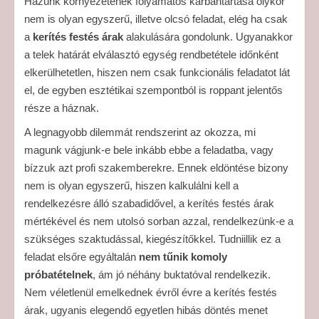
Házunk környezetének folyamatos karbantartása olykor
nem is olyan egyszerű, illetve olcsó feladat, elég ha csak
a
kerítés festés árak
alakulására gondolunk. Ugyanakkor
a telek határát elválasztó egység rendbetétele időnként
elkerülhetetlen, hiszen nem csak funkcionális feladatot lát
el, de egyben esztétikai szempontból is roppant jelentős
része a háznak.
A legnagyobb dilemmát rendszerint az okozza, mi
magunk vágjunk-e bele inkább ebbe a feladatba, vagy
bízzuk azt profi szakemberekre. Ennek eldöntése bizony
nem is olyan egyszerű, hiszen kalkulálni kell a
rendelkezésre álló szabadidővel, a kerítés festés árak
mértékével és nem utolsó sorban azzal, rendelkezünk-e a
szükséges szaktudással, kiegészítőkkel. Tudniillik ez a
feladat elsőre egyáltalán
nem tűnik komoly
próbatételnek
, ám jó néhány buktatóval rendelkezik.
Nem véletlenül emelkednek évről évre a kerítés festés
árak, ugyanis elegendő egyetlen hibás döntés menet