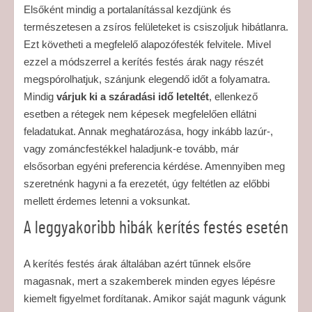
Elsőként mindig a portalanítással kezdjünk és
természetesen a zsíros felületeket is csiszoljuk hibátlanra.
Ezt követheti a megfelelő alapozófesték felvitele. Mivel
ezzel a módszerrel a kerítés festés árak nagy részét
megspórolhatjuk, szánjunk elegendő időt a folyamatra.
Mindig
várjuk ki a száradási idő leteltét
, ellenkező
esetben a rétegek nem képesek megfelelően ellátni
feladatukat. Annak meghatározása, hogy inkább lazúr-,
vagy zománcfestékkel haladjunk-e tovább, már
elsősorban egyéni preferencia kérdése. Amennyiben meg
szeretnénk hagyni a fa erezetét, úgy feltétlen az előbbi
mellett érdemes letenni a voksunkat.
A leggyakoribb hibák kerítés festés esetén
A kerítés festés árak általában azért tűnnek elsőre
magasnak, mert a szakemberek minden egyes lépésre
kiemelt figyelmet fordítanak. Amikor saját magunk vágunk