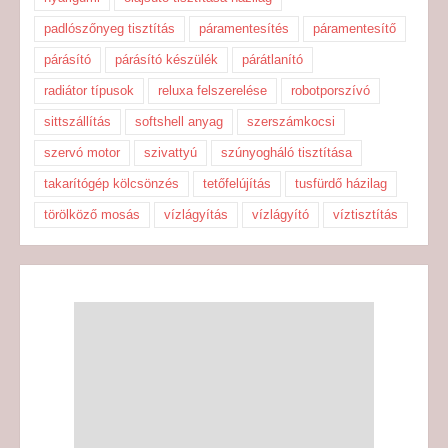
padlószőnyeg tisztítás
páramentesítés
páramentesítő
párásító
párásító készülék
párátlanító
radiátor típusok
reluxa felszerelése
robotporszívó
sittszállítás
softshell anyag
szerszámkocsi
szervó motor
szivattyú
szúnyogháló tisztítása
takarítógép kölcsönzés
tetőfelújítás
tusfürdő házilag
törölköző mosás
vízlágyítás
vízlágyító
víztisztítás