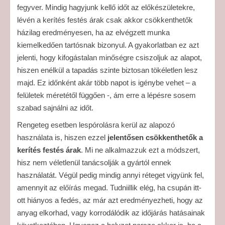
fegyver. Mindig hagyjunk kellő időt az előkészületekre,
lévén a kerítés festés árak csak akkor csökkenthetők
házilag eredményesen, ha az elvégzett munka
kiemelkedően tartósnak bizonyul. A gyakorlatban ez azt
jelenti, hogy kifogástalan minőségre csiszoljuk az alapot,
hiszen enélkül a tapadás szinte biztosan tökéletlen lesz
majd. Ez időnként akár több napot is igénybe vehet – a
felületek méretétől függően -, ám erre a lépésre sosem
szabad sajnálni az időt.
Rengeteg esetben lespórolásra kerül az alapozó
használata is, hiszen ezzel
jelentősen csökkenthetők a
kerítés festés árak
. Mi ne alkalmazzuk ezt a módszert,
hisz nem véletlenül tanácsolják a gyártól ennek
használatát. Végül pedig mindig annyi réteget vigyünk fel,
amennyit az előírás megad. Tudniillik elég, ha csupán itt-
ott hiányos a fedés, az már azt eredményezheti, hogy az
anyag elkorhad, vagy korrodálódik az időjárás hatásainak