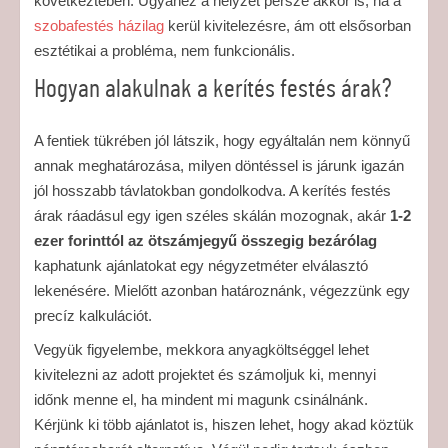
következtében. Ugyanez a helyzet persze akkor is, ha a
szobafestés házilag
kerül kivitelezésre, ám ott elsősorban
esztétikai a probléma, nem funkcionális.
Hogyan alakulnak a kerítés festés árak?
A fentiek tükrében jól látszik, hogy egyáltalán nem könnyű
annak meghatározása, milyen döntéssel is járunk igazán
jól hosszabb távlatokban gondolkodva. A kerítés festés
árak ráadásul egy igen széles skálán mozognak, akár
1-2
ezer forinttól az ötszámjegyű összegig bezárólag
kaphatunk ajánlatokat egy négyzetméter elválasztó
lekenésére. Mielőtt azonban határoznánk, végezzünk egy
precíz kalkulációt.
Vegyük figyelembe, mekkora anyagköltséggel lehet
kivitelezni az adott projektet és számoljuk ki, mennyi
időnk menne el, ha mindent mi magunk csinálnánk.
Kérjünk ki több ajánlatot is, hiszen lehet, hogy akad köztük