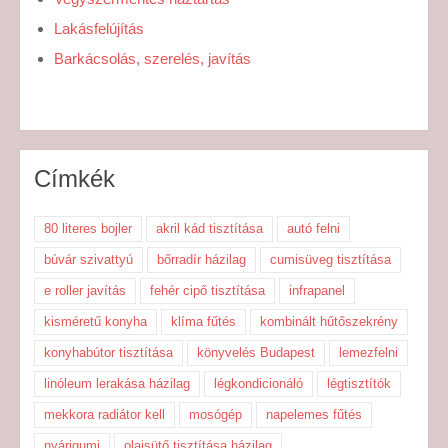
Lakásfelújítás
Barkácsolás, szerelés, javítás
Címkék
80 literes bojler
akril kád tisztítása
autó felni
búvár szivattyú
bőrradír házilag
cumisüveg tisztítása
e roller javítás
fehér cipő tisztítása
infrapanel
kisméretű konyha
klíma fűtés
kombinált hűtőszekrény
konyhabútor tisztítása
könyvelés Budapest
lemezfelni
linóleum lerakása házilag
légkondicionáló
légtisztítók
mekkora radiátor kell
mosógép
napelemes fűtés
nyárigumi
olajsütő tisztítása házilag