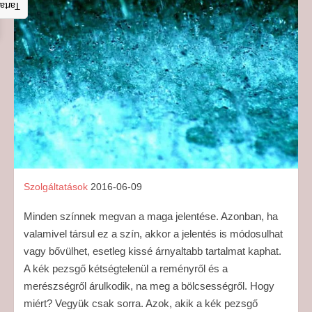
talom
Szolgáltatások
2016-06-09
Minden színnek megvan a maga jelentése. Azonban, ha
valamivel társul ez a szín, akkor a jelentés is módosulhat
vagy bővülhet, esetleg kissé árnyaltabb tartalmat kaphat.
A kék pezsgő kétségtelenül a reményről és a
merészségről árulkodik, na meg a bölcsességről. Hogy
miért? Vegyük csak sorra. Azok, akik a kék pezsgő