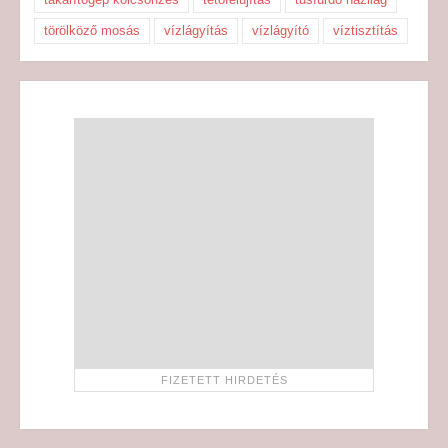
törölköző mosás
vízlágyítás
vízlágyító
víztisztítás