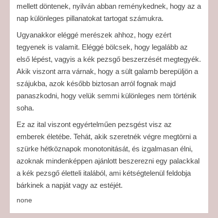
mellett döntenek, nyilván abban reménykednek, hogy az a
nap különleges pillanatokat tartogat számukra.
Ugyanakkor eléggé merészek ahhoz, hogy ezért
tegyenek is valamit. Eléggé bölcsek, hogy legalább az
első lépést, vagyis a kék pezsgő beszerzését megtegyék.
Akik viszont arra várnak, hogy a sült galamb berepüljön a
szájukba, azok később biztosan arról fognak majd
panaszkodni, hogy velük semmi különleges nem történik
soha.
Ez az ital viszont egyértelműen pezsgést visz az
emberek életébe. Tehát, akik szeretnék végre megtörni a
szürke hétköznapok monotonitását, és izgalmasan élni,
azoknak mindenképpen ajánlott beszerezni egy palackkal
a kék pezsgő életteli italából, ami kétségtelenül feldobja
bárkinek a napját vagy az estéjét.
none