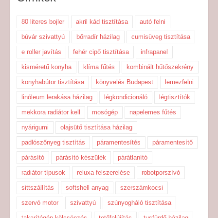
80 literes bojler
akril kád tisztítása
autó felni
búvár szivattyú
bőrradír házilag
cumisüveg tisztítása
e roller javítás
fehér cipő tisztítása
infrapanel
kisméretű konyha
klíma fűtés
kombinált hűtőszekrény
konyhabútor tisztítása
könyvelés Budapest
lemezfelni
linóleum lerakása házilag
légkondicionáló
légtisztítók
mekkora radiátor kell
mosógép
napelemes fűtés
nyárigumi
olajsütő tisztítása házilag
padlószőnyeg tisztítás
páramentesítés
páramentesítő
párásító
párásító készülék
párátlanító
radiátor típusok
reluxa felszerelése
robotporszívó
sittszállítás
softshell anyag
szerszámkocsi
szervó motor
szivattyú
szúnyogháló tisztítása
takarítógép kölcsönzés
tetőfelújítás
tusfürdő házilag