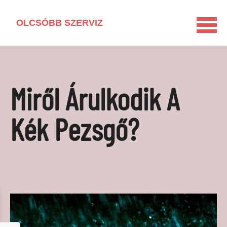
OLCSÓBB SZERVIZ
KEZDŐLAP
HÁZTARTÁSI GÉP KISOKOS
Miről Árulkodik A
LAKÁSFELÚJÍTÁS
VEGYSZERMENTES HÁZTARTÁS
Kék Pezsgő?
BARKÁCSOLÁS
KAPCSOLAT
MÉDIAAJÁNLAT