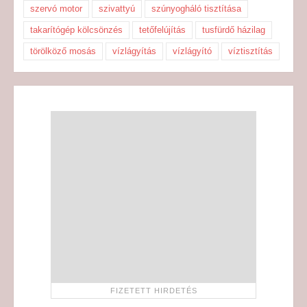
szervó motor
szivattyú
szúnyogháló tisztítása
takarítógép kölcsönzés
tetőfelújítás
tusfürdő házilag
törölköző mosás
vízlágyítás
vízlágyító
víztisztítás