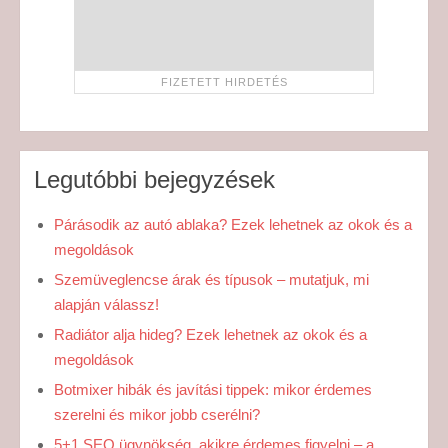
Legutóbbi bejegyzések
Párásodik az autó ablaka? Ezek lehetnek az okok és a
megoldások
Szemüveglencse árak és típusok – mutatjuk, mi
alapján válassz!
Radiátor alja hideg? Ezek lehetnek az okok és a
megoldások
Botmixer hibák és javítási tippek: mikor érdemes
szerelni és mikor jobb cserélni?
5+1 SEO ügynökség, akikre érdemes figyelni – a