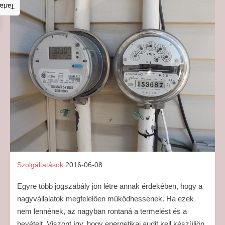
talom
Szolgáltatások
2016-06-08
Egyre több jogszabály jön létre annak érdekében, hogy a
nagyvállalatok megfelelően működhessenek. Ha ezek
nem lennének, az nagyban rontaná a termelést és a
bevételt. Viszont így, hogy energetikai audit kell készüljön