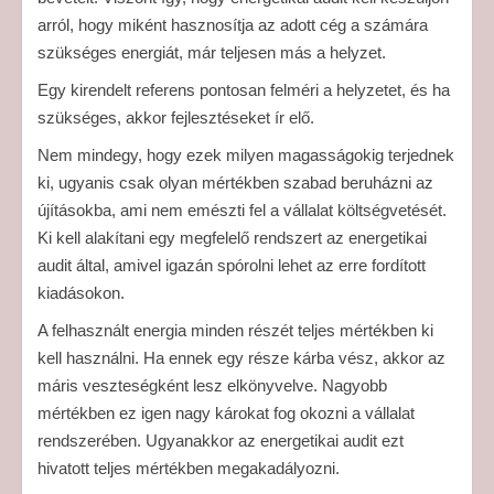
arról, hogy miként hasznosítja az adott cég a számára
szükséges energiát, már teljesen más a helyzet.
Egy kirendelt referens pontosan felméri a helyzetet, és ha
szükséges, akkor fejlesztéseket ír elő.
Nem mindegy, hogy ezek milyen magasságokig terjednek
ki, ugyanis csak olyan mértékben szabad beruházni az
újításokba, ami nem emészti fel a vállalat költségvetését.
Ki kell alakítani egy megfelelő rendszert az energetikai
audit által, amivel igazán spórolni lehet az erre fordított
kiadásokon.
A felhasznált energia minden részét teljes mértékben ki
kell használni. Ha ennek egy része kárba vész, akkor az
máris veszteségként lesz elkönyvelve. Nagyobb
mértékben ez igen nagy károkat fog okozni a vállalat
rendszerében. Ugyanakkor az energetikai audit ezt
hivatott teljes mértékben megakadályozni.