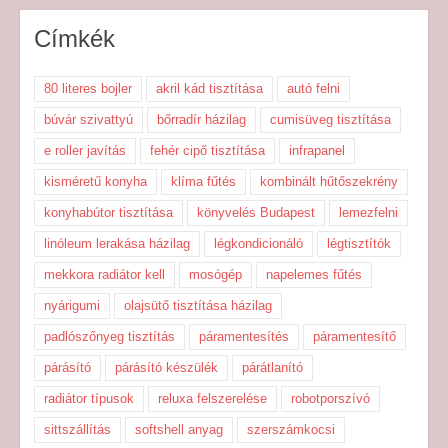
Címkék
80 literes bojler
akril kád tisztítása
autó felni
búvár szivattyú
bőrradír házilag
cumisüveg tisztítása
e roller javítás
fehér cipő tisztítása
infrapanel
kisméretű konyha
klíma fűtés
kombinált hűtőszekrény
konyhabútor tisztítása
könyvelés Budapest
lemezfelni
linóleum lerakása házilag
légkondicionáló
légtisztítók
mekkora radiátor kell
mosógép
napelemes fűtés
nyárigumi
olajsütő tisztítása házilag
padlószőnyeg tisztítás
páramentesítés
páramentesítő
párásító
párásító készülék
párátlanító
radiátor típusok
reluxa felszerelése
robotporszívó
sittszállítás
softshell anyag
szerszámkocsi