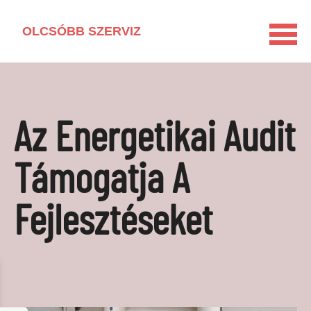
OLCSÓBB SZERVIZ
KEZDŐLAP
HÁZTARTÁSI GÉP KISOKOS
Az Energetikai Audit
LAKÁSFELÚJÍTÁS
VEGYSZERMENTES HÁZTARTÁS
Támogatja A
BARKÁCSOLÁS
Fejlesztéseket
KAPCSOLAT
MÉDIAAJÁNLAT