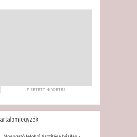
artalomjegyzék
Mosogató lefolyó tisztítása házilag -