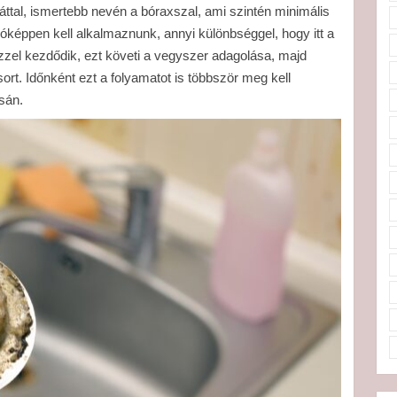
áttal, ismertebb nevén a bóraxszal, ami szintén minimális
lóképpen kell alkalmaznunk, annyi különbséggel, hogy itt a
ízzel kezdődik, ezt követi a vegyszer adagolása, majd
sort. Időnként ezt a folyamatot is többször meg kell
sán.