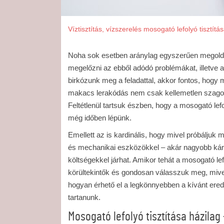
Víztisztítás, vízszerelés
mosogató lefolyó tisztítá
Noha sok esetben aránylag egyszerűen megol
megelőzni az ebből adódó problémákat, illetve 
birkózunk meg a feladattal, akkor fontos, hog
makacs lerakódás nem csak kellemetlen szagok
Feltétlenül tartsuk észben, hogy a mosogató lefo
még időben lépünk.
Emellett az is kardinális, hogy mivel próbáljuk m
és mechanikai eszközökkel – akár nagyobb káro
költségekkel járhat. Amikor tehát a mosogató lef
körültekintők és gondosan válasszuk meg, mivel
hogyan érhető el a legkönnyebben a kívánt ered
tartanunk.
Mosogató lefolyó tisztítása házila