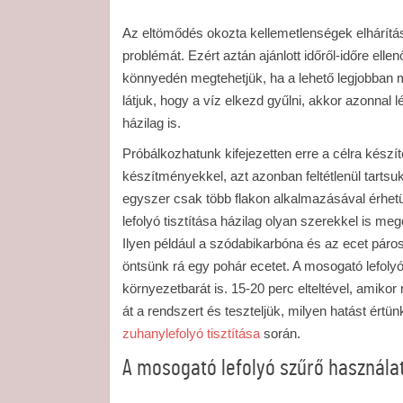
Az eltömődés okozta kellemetlenségek elhárítás
problémát. Ezért aztán ajánlott időről-időre ellen
könnyedén megtehetjük, ha a lehető legjobban 
látjuk, hogy a víz elkezd gyűlni, akkor azonnal 
házilag is.
Próbálkozhatunk kifejezetten erre a célra készíte
készítményekkel, azt azonban feltétlenül tartsu
egyszer csak több flakon alkalmazásával érhet
lefolyó tisztítása házilag olyan szerekkel is m
Ilyen például a szódabikarbóna és az ecet páros
öntsünk rá egy pohár ecetet. A mosogató lefolyó
környezetbarát is. 15-20 perc elteltével, amikor
át a rendszert és teszteljük, milyen hatást értünk
zuhanylefolyó tisztítása
során.
A mosogató lefolyó szűrő használa