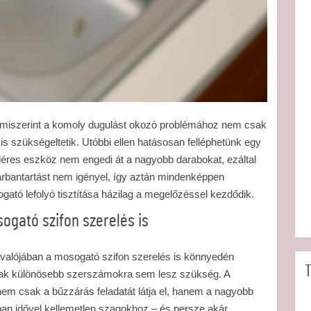
miszerint a komoly dugulást okozó problémához nem csak
s szükségeltetik. Utóbbi ellen hatásosan felléphetünk egy
lléres eszköz nem engedi át a nagyobb darabokat, ezáltal
rbantartást nem igényel, így aztán mindenképpen
gató lefolyó tisztítása házilag a megelőzéssel kezdődik.
ogató szifon szerelés is
 valójában a mosogató szifon szerelés is könnyedén
T
sak különösebb szerszámokra sem lesz szükség. A
m csak a bűzzárás feladatát látja el, hanem a nagyobb
an idővel kellemetlen szagokhoz – és persze akár