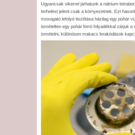
Ugyancsak sikerrel járhatunk a nátrium-tetrabor
terhelést jelent csak a környezetnek. Ezt hason
mosogató lefolyó tisztítása házilag egy pohár v
ismételten egy pohár forró folyadékkal zárjuk a 
ismételni, különösen makacs lerakódások kapc