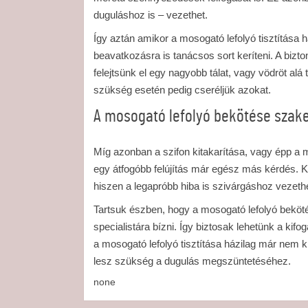
duguláshoz is – vezethet.
Így aztán amikor a mosogató lefolyó tisztítása há
beavatkozásra is tanácsos sort keríteni. A bizto
felejtsünk el egy nagyobb tálat, vagy vödröt alá
szükség esetén pedig cseréljük azokat.
A mosogató lefolyó bekötése szak
Míg azonban a szifon kitakarítása, vagy épp a mo
egy átfogóbb felújítás már egész más kérdés. 
hiszen a legapróbb hiba is szivárgáshoz vezethe
Tartsuk észben, hogy a mosogató lefolyó beköté
specialistára bízni. Így biztosak lehetünk a kif
a mosogató lefolyó tisztítása házilag már nem ki
lesz szükség a dugulás megszüntetéséhez.
none