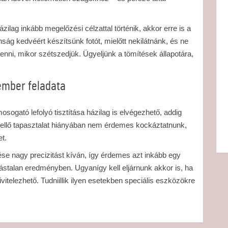
zilag inkább megelőzési célzattal történik, akkor erre is a
nság kedvéért készítsünk fotót, mielőtt nekilátnánk, és ne
 tenni, mikor szétszedjük. Ügyeljünk a tömítések állapotára,
ember feladata
sogató lefolyó tisztítása házilag is elvégezhető, addig
Kellő tapasztalat hiányában nem érdemes kockáztatnunk,
t.
se nagy precizitást kíván, így érdemes azt inkább egy
ogástalan eredményben. Ugyanígy kell eljárnunk akkor is, ha
vitelezhető. Tudniillik ilyen esetekben speciális eszközökre