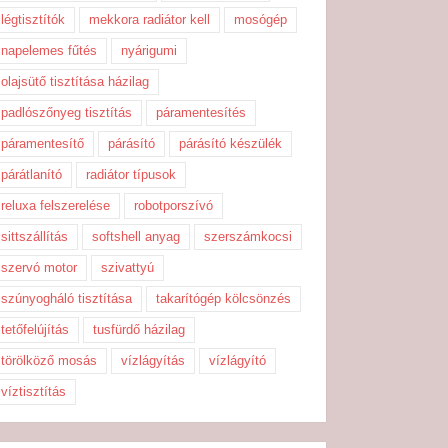
légtisztítók
mekkora radiátor kell
mosógép
napelemes fűtés
nyárigumi
olajsütő tisztítása házilag
padlószőnyeg tisztítás
páramentesítés
páramentesítő
párásító
párásító készülék
párátlanító
radiátor típusok
reluxa felszerelése
robotporszívó
sittszállítás
softshell anyag
szerszámkocsi
szervó motor
szivattyú
szúnyogháló tisztítása
takarítógép kölcsönzés
tetőfelújítás
tusfürdő házilag
törölköző mosás
vízlágyítás
vízlágyító
víztisztítás