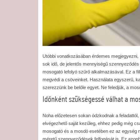
Utóbbi vonatkozásában érdemes megjegyezni, 
sok idő, de jelentős mennyiségű szennyeződés i
mosogató lefolyó szűrő alkalmazásával. Ez a fi
megvédi a csöveinket. Használata egyszerű, ka
szerezzünk be belőle egyet. Ne feledjük, a moso
Időnként szükségessé válhat a mos
Noha előzetesen sokan ódzkodnak a feladattól,
elvégezhető saját kezűleg, ehhez pedig még c
mosogató és a mosdó esetében ez az egység ne
méretű szennyeződések felfogását is. Ez azonb