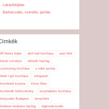
Lakásfelújítás
Barkácsolás, szerelés, javítás
Címkék
80 literes bojler
akril kád tisztítása
autó felni
búvár szivattyú
bőrradír házilag
cumisüveg tisztítása
e roller javítás
fehér cipő tisztítása
infrapanel
kisméretű konyha
klíma fűtés
kombinált hűtőszekrény
konyhabútor tisztítása
könyvelés Budapest
lemezfelni
linóleum lerakása házilag
légkondicionáló