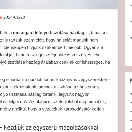
sa
2024-01-28
dható a
mosogató lefolyó tisztítása házilag
is, tanácsos
azt is tartsuk szem előtt, hogy ha saját magunk nem
y mindenképpen hívjunk szakembert mielőbb. Ugyanis a
kal jár, hanem az egészségünkre is veszélyes lehet.
lyó tisztítása házilag általában csak akkor lehetséges, ha
eg elhárítani a gondot, tudniillik bizonyos vegyszerekkel –
kat is okozhatunk, aminek a javítása aztán komoly
olyó tisztítása házilag történik, legyünk nagyon
 is dolgozunk. Az alábbi összefoglalóból megtudhatjuk,
mény anélkül, hogy a vezetékek károsodásától kelljen
g – kezdjük az egyszerű megoldásokkal