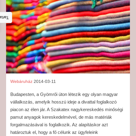
talom
Webáruház
2014-03-11
Budapesten, a Gyömrői úton létezik egy olyan magyar
vállalkozás, amelyik hosszú ideje a divattal foglalkozó
piacon az élen jár. A Szakatex nagykereskedés minőségi
pamut anyagok kereskedelmével, de más matériák
forgalmazásával is foglalkozik. Az alapításkor azt
határoztuk el, hogy a fő célunk az ügyfeleink