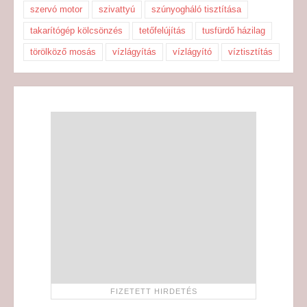
szervó motor
szivattyú
szúnyogháló tisztítása
takarítógép kölcsönzés
tetőfelújítás
tusfürdő házilag
törölköző mosás
vízlágyítás
vízlágyító
víztisztítás