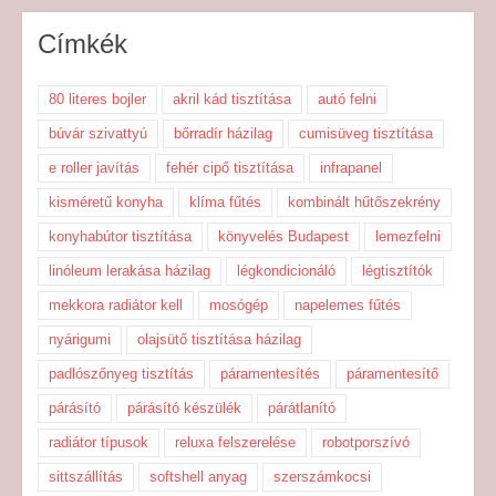
Címkék
80 literes bojler
akril kád tisztítása
autó felni
búvár szivattyú
bőrradír házilag
cumisüveg tisztítása
e roller javítás
fehér cipő tisztítása
infrapanel
kisméretű konyha
klíma fűtés
kombinált hűtőszekrény
konyhabútor tisztítása
könyvelés Budapest
lemezfelni
linóleum lerakása házilag
légkondicionáló
légtisztítók
mekkora radiátor kell
mosógép
napelemes fűtés
nyárigumi
olajsütő tisztítása házilag
padlószőnyeg tisztítás
páramentesítés
páramentesítő
párásító
párásító készülék
párátlanító
radiátor típusok
reluxa felszerelése
robotporszívó
sittszállítás
softshell anyag
szerszámkocsi