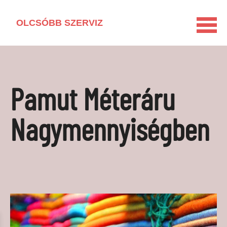
OLCSÓBB SZERVIZ
KEZDŐLAP
HÁZTARTÁSI GÉP KISOKOS
Pamut Méteráru
LAKÁSFELÚJÍTÁS
VEGYSZERMENTES HÁZTARTÁS
Nagymennyiségben
BARKÁCSOLÁS
KAPCSOLAT
MÉDIAAJÁNLAT