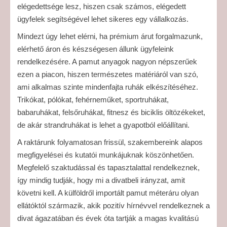
elégedettsége lesz, hiszen csak számos, elégedett
ügyfelek segítségével lehet sikeres egy vállalkozás.
Mindezt úgy lehet elérni, ha prémium árut forgalmazunk,
elérhető áron és készségesen állunk ügyfeleink
rendelkezésére. A pamut anyagok nagyon népszerűek
ezen a piacon, hiszen természetes matériáról van szó,
ami alkalmas szinte mindenfajta ruhák elkészítéséhez.
Trikókat, pólókat, fehérneműket, sportruhákat,
babaruhákat, felsőruhákat, fitnesz és biciklis öltözékeket,
de akár strandruhákat is lehet a gyapotból előállítani.
A raktárunk folyamatosan frissül, szakembereink alapos
megfigyelései és kutatói munkájuknak köszönhetően.
Megfelelő szaktudással és tapasztalattal rendelkeznek,
így mindig tudják, hogy mi a divatbeli irányzat, amit
követni kell. A külföldről importált pamut méteráru olyan
ellátóktól származik, akik pozitív hírnévvel rendelkeznek a
divat ágazatában és évek óta tartják a magas kvalitású