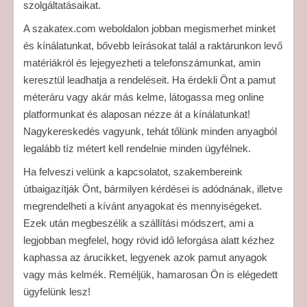
szolgáltatásaikat.
A szakatex.com weboldalon jobban megismerhet minket
és kínálatunkat, bővebb leírásokat talál a raktárunkon levő
matériákról és lejegyezheti a telefonszámunkat, amin
keresztül leadhatja a rendeléseit. Ha érdekli Önt a pamut
méteráru vagy akár más kelme, látogassa meg online
platformunkat és alaposan nézze át a kínálatunkat!
Nagykereskedés vagyunk, tehát tőlünk minden anyagból
legalább tíz métert kell rendelnie minden ügyfélnek.
Ha felveszi velünk a kapcsolatot, szakembereink
útbaigazítják Önt, bármilyen kérdései is adódnának, illetve
megrendelheti a kívánt anyagokat és mennyiségeket.
Ezek után megbeszélik a szállítási módszert, ami a
legjobban megfelel, hogy rövid idő leforgása alatt kézhez
kaphassa az árucikket, legyenek azok pamut anyagok
vagy más kelmék. Reméljük, hamarosan Ön is elégedett
ügyfelünk lesz!