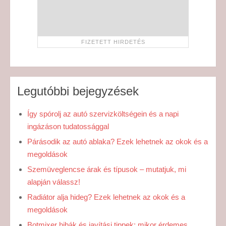
Legutóbbi bejegyzések
Így spórolj az autó szervizköltségein és a napi
ingázáson tudatossággal
Párásodik az autó ablaka? Ezek lehetnek az okok és a
megoldások
Szemüveglencse árak és típusok – mutatjuk, mi
alapján válassz!
Radiátor alja hideg? Ezek lehetnek az okok és a
megoldások
Botmixer hibák és javítási tippek: mikor érdemes