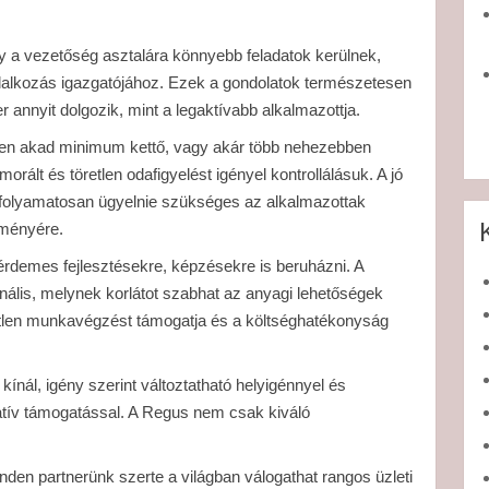
y a vezetőség asztalára könnyebb feladatok kerülnek,
lalkozás igazgatójához. Ezek a gondolatok természetesen
r annyit dolgozik, mint a legaktívabb alkalmazottja.
en akad minimum kettő, vagy akár több nehezebben
rált és töretlen odafigyelést igényel kontrollálásuk. A jó
folyamatosan ügyelnie szükséges az alkalmazottak
tményére.
érdemes fejlesztésekre, képzésekre is beruházni. A
ális, melynek korlátot szabhat az anyagi lehetőségek
etlen munkavégzést támogatja és a költséghatékonyság
ínál, igény szerint változtatható helyigénnyel és
ratív támogatással. A Regus nem csak kiváló
nden partnerünk szerte a világban válogathat rangos üzleti