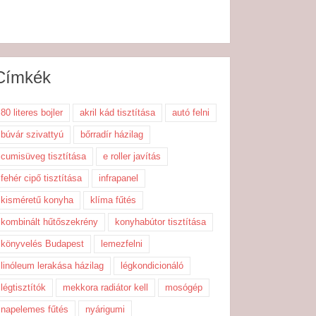
Címkék
80 literes bojler
akril kád tisztítása
autó felni
búvár szivattyú
bőrradír házilag
cumisüveg tisztítása
e roller javítás
fehér cipő tisztítása
infrapanel
kisméretű konyha
klíma fűtés
kombinált hűtőszekrény
konyhabútor tisztítása
könyvelés Budapest
lemezfelni
linóleum lerakása házilag
légkondicionáló
légtisztítók
mekkora radiátor kell
mosógép
napelemes fűtés
nyárigumi