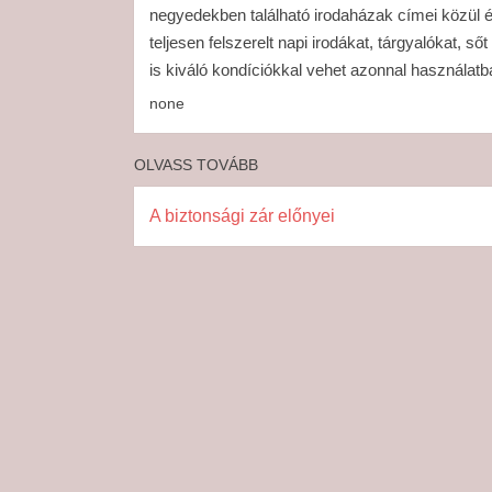
negyedekben található irodaházak címei közül és
teljesen felszerelt napi irodákat, tárgyalókat, 
is kiváló kondíciókkal vehet azonnal használatb
none
OLVASS TOVÁBB
A biztonsági zár előnyei