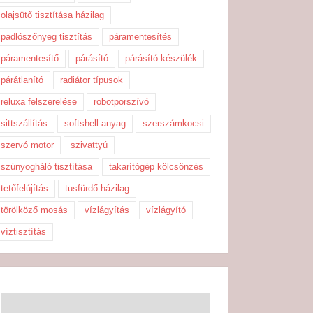
olajsütő tisztítása házilag
padlószőnyeg tisztítás
páramentesítés
páramentesítő
párásító
párásító készülék
párátlanító
radiátor típusok
reluxa felszerelése
robotporszívó
sittszállítás
softshell anyag
szerszámkocsi
szervó motor
szivattyú
szúnyogháló tisztítása
takarítógép kölcsönzés
tetőfelújítás
tusfürdő házilag
törölköző mosás
vízlágyítás
vízlágyító
víztisztítás