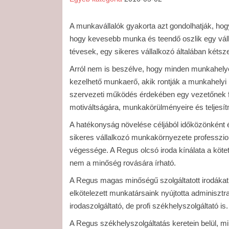
A munkavállalók gyakorta azt gondolhatják, hog
hogy kevesebb munka és teendő oszlik egy vál
tévesek, egy sikeres vállalkozó általában kétsze
Arról nem is beszélve, hogy minden munkahely
kezelhető munkaerő, akik rontják a munkahelyi mo
szervezeti működés érdekében egy vezetőnek 
motiváltságára, munkakörülményeire és teljesí
A hatékonyság növelése céljából időközönként 
sikeres vállalkozó munkakörnyezete professzion
végessége. A Regus olcsó iroda kínálata a köt
nem a minőség rovására írható.
A Regus magas minőségű szolgáltatott irodákat k
elkötelezett munkatársaink nyújtotta adminiszt
irodaszolgáltató, de profi székhelyszolgáltató is.
A Regus székhelyszolgáltatás keretein belül, mi