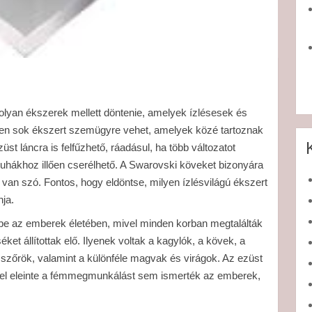
lyan ékszerek mellett döntenie, amelyek ízlésesek és
en sok ékszert szemügyre vehet, amelyek közé tartoznak
t láncra is felfűzhető, ráadásul, ha több változatot
uhákhoz illően cserélhető. A Swarovski köveket bizonyára
van szó. Fontos, hogy eldöntse, milyen ízlésvilágú ékszert
nja.
k be az emberek életében, mivel minden korban megtalálták
et állítottak elő. Ilyenek voltak a kagylók, a kövek, a
s szőrök, valamint a különféle magvak és virágok. Az ezüst
vel eleinte a fémmegmunkálást sem ismerték az emberek,