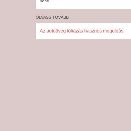
none
OLVASS TOVÁBB
Az autóüveg fóliázás hasznos megoldás