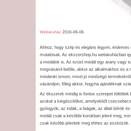
Webáruház
2016-06-06
Ahhoz, hogy szép és elegáns legyen, érdemes o
mutatósak. Az ekszershop.hu webáruházban ig
a medálok is. Az ezüst medál egy arany vagy ezüs
megvásárol belőle, akkor az alkalmakhoz és a r
mindenki ismeri, mivel jó minőségű termékekről 
vásároljon, főleg akkor, hogyha ajándéknak szá
Az ékszerek mindig is fontos szerepet töltötte
azokat a kiegészítőket, amelyekből csecsebecsék
gyöngyök, az indák, a faágak, az állati bőrök é
medál csak a későbbi korokban jelent meg, mi
csak később jelentek meg ehhez az eszközök.