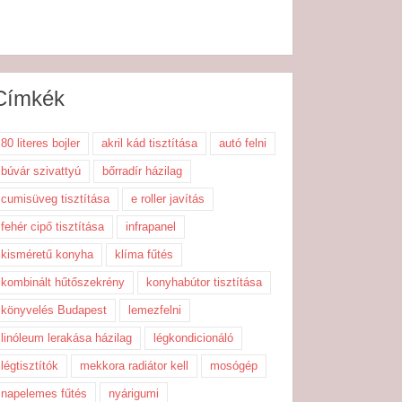
Címkék
80 literes bojler
akril kád tisztítása
autó felni
búvár szivattyú
bőrradír házilag
cumisüveg tisztítása
e roller javítás
fehér cipő tisztítása
infrapanel
kisméretű konyha
klíma fűtés
kombinált hűtőszekrény
konyhabútor tisztítása
könyvelés Budapest
lemezfelni
linóleum lerakása házilag
légkondicionáló
légtisztítók
mekkora radiátor kell
mosógép
napelemes fűtés
nyárigumi