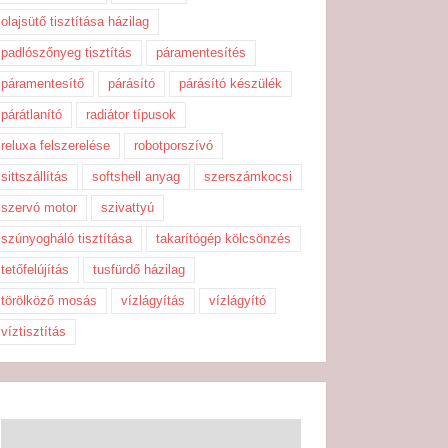
olajsütő tisztítása házilag
padlószőnyeg tisztítás
páramentesítés
páramentesítő
párásító
párásító készülék
párátlanító
radiátor típusok
reluxa felszerelése
robotporszívó
sittszállítás
softshell anyag
szerszámkocsi
szervó motor
szivattyú
szúnyogháló tisztítása
takarítógép kölcsönzés
tetőfelújítás
tusfürdő házilag
törölköző mosás
vízlágyítás
vízlágyító
víztisztítás