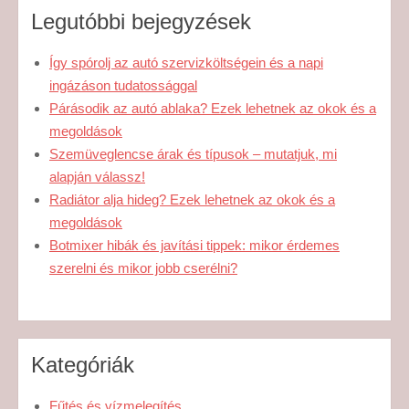
Legutóbbi bejegyzések
Így spórolj az autó szervizköltségein és a napi
ingázáson tudatossággal
Párásodik az autó ablaka? Ezek lehetnek az okok és a
megoldások
Szemüveglencse árak és típusok – mutatjuk, mi
alapján válassz!
Radiátor alja hideg? Ezek lehetnek az okok és a
megoldások
Botmixer hibák és javítási tippek: mikor érdemes
szerelni és mikor jobb cserélni?
Kategóriák
Fűtés és vízmelegítés