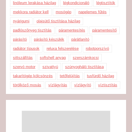
linóleum lerakása házilag
légkondicionáló
légtisztítók
mekkora radiátor kell
mosógép
napelemes fűtés
nyárigumi
olajsütő tisztítása házilag
padlószőnyeg tisztítás
páramentesítés
páramentesítő
párásító
párásító készülék
párátlanító
radiátor típusok
reluxa felszerelése
robotporszívó
sittszállítás
softshell anyag
szerszámkocsi
szervó motor
szivattyú
szúnyogháló tisztítása
takarítógép kölcsönzés
tetőfelújítás
tusfürdő házilag
törölköző mosás
vízlágyítás
vízlágyító
víztisztítás