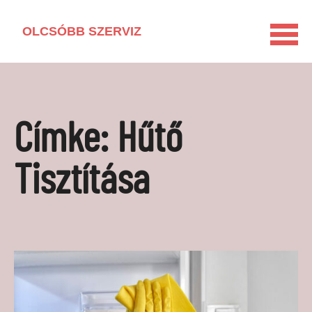
OLCSÓBB SZERVIZ
KEZDŐLAP
HÁZTARTÁSI GÉP KISOKOS
Címke:
Hűtő
LAKÁSFELÚJÍTÁS
VEGYSZERMENTES HÁZTARTÁS
Tisztítása
BARKÁCSOLÁS
KAPCSOLAT
MÉDIAAJÁNLAT