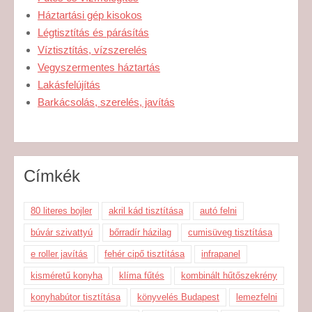
Háztartási gép kisokos
Légtisztítás és párásítás
Víztisztítás, vízszerelés
Vegyszermentes háztartás
Lakásfelújítás
Barkácsolás, szerelés, javítás
Címkék
80 literes bojler
akril kád tisztítása
autó felni
búvár szivattyú
bőrradír házilag
cumisüveg tisztítása
e roller javítás
fehér cipő tisztítása
infrapanel
kisméretű konyha
klíma fűtés
kombinált hűtőszekrény
konyhabútor tisztítása
könyvelés Budapest
lemezfelni