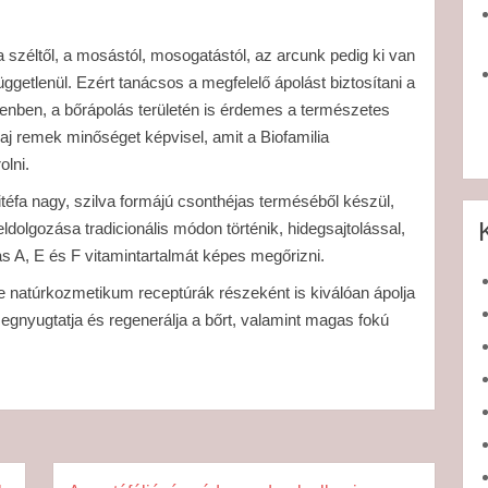
széltől, a mosástól, mosogatástól, az arcunk pedig ki van
ggetlenül. Ezért tanácsos a megfelelő ápolást biztosítani a
enben, a bőrápolás területén is érdemes a természetes
aj remek minőséget képvisel, amit a Biofamilia
lni.
téfa nagy, szilva formájú csonthéjas terméséből készül,
ldolgozása tradicionális módon történik, hidegsajtolással,
s A, E és F vitamintartalmát képes megőrizni.
e natúrkozmetikum receptúrák részeként is kiválóan ápolja
megnyugtatja és regenerálja a bőrt, valamint magas fokú