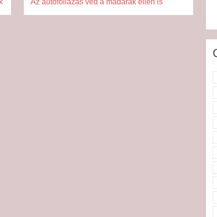
k
Az autófóliázás véd a madarak ellen is