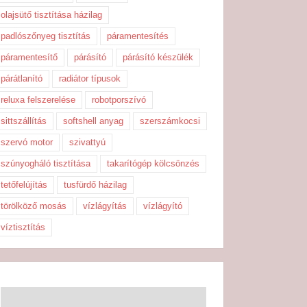
olajsütő tisztítása házilag
padlószőnyeg tisztítás
páramentesítés
páramentesítő
párásító
párásító készülék
párátlanító
radiátor típusok
reluxa felszerelése
robotporszívó
sittszállítás
softshell anyag
szerszámkocsi
szervó motor
szivattyú
szúnyogháló tisztítása
takarítógép kölcsönzés
tetőfelújítás
tusfürdő házilag
törölköző mosás
vízlágyítás
vízlágyító
víztisztítás