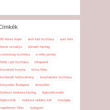
Címkék
80 literes bojler
akril kád tisztítása
autó felni
búvár szivattyú
bőrradír házilag
cumisüveg tisztítása
e roller javítás
fehér cipő tisztítása
infrapanel
kisméretű konyha
klíma fűtés
kombinált hűtőszekrény
konyhabútor tisztítása
könyvelés Budapest
lemezfelni
linóleum lerakása házilag
légkondicionáló
légtisztítók
mekkora radiátor kell
mosógép
napelemes fűtés
nyárigumi