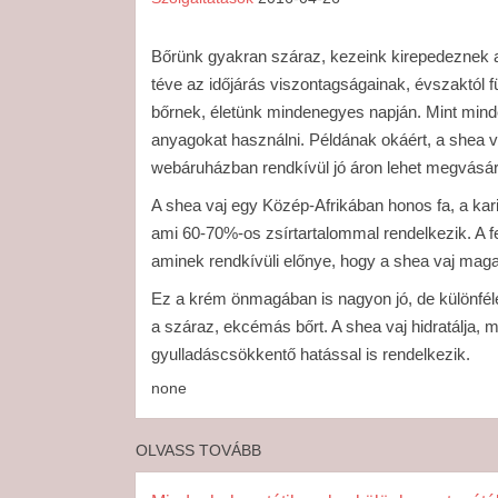
Bőrünk gyakran száraz, kezeink kirepedeznek a 
téve az időjárás viszontagságainak, évszaktól fü
bőrnek, életünk mindenegyes napján. Mint mind
anyagokat használni. Példának okáért, a shea v
webáruházban rendkívül jó áron lehet megvásáro
A shea vaj egy Közép-Afrikában honos fa, a kari
ami 60-70%-os zsírtartalommal rendelkezik. A fe
aminek rendkívüli előnye, hogy a shea vaj maga
Ez a krém önmagában is nagyon jó, de különfél
a száraz, ekcémás bőrt. A shea vaj hidratálja, 
gyulladáscsökkentő hatással is rendelkezik.
none
OLVASS TOVÁBB