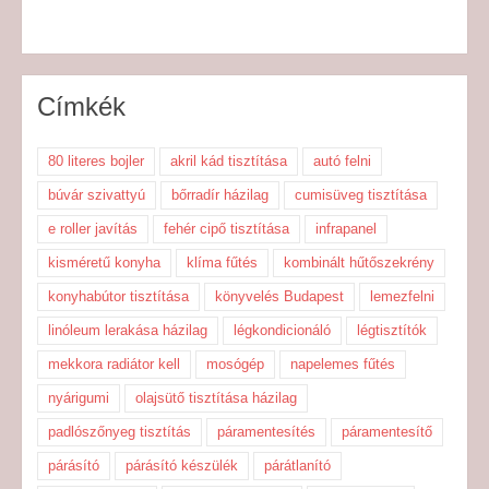
Címkék
80 literes bojler
akril kád tisztítása
autó felni
búvár szivattyú
bőrradír házilag
cumisüveg tisztítása
e roller javítás
fehér cipő tisztítása
infrapanel
kisméretű konyha
klíma fűtés
kombinált hűtőszekrény
konyhabútor tisztítása
könyvelés Budapest
lemezfelni
linóleum lerakása házilag
légkondicionáló
légtisztítók
mekkora radiátor kell
mosógép
napelemes fűtés
nyárigumi
olajsütő tisztítása házilag
padlószőnyeg tisztítás
páramentesítés
páramentesítő
párásító
párásító készülék
párátlanító