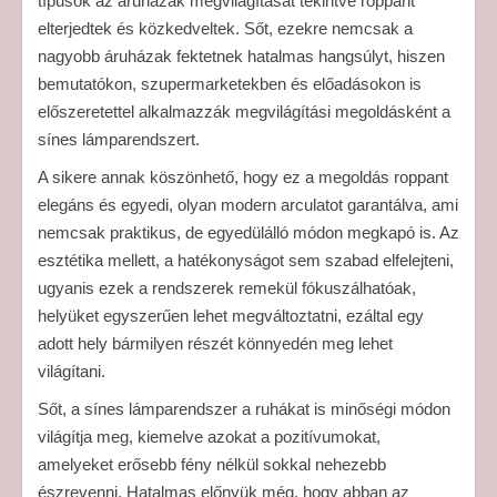
típusok az áruházak megvilágítását tekintve roppant
elterjedtek és közkedveltek.
Sőt, ezekre nemcsak a
nagyobb áruházak fektetnek hatalmas hangsúlyt, hiszen
bemutatókon, szupermarketekben és előadásokon is
előszeretettel alkalmazzák megvilágítási megoldásként a
sínes lámparendszert.
A sikere annak köszönhető, hogy ez a megoldás roppant
elegáns és egyedi, olyan modern arculatot garantálva, ami
nemcsak praktikus, de egyedülálló módon megkapó is. Az
esztétika mellett, a hatékonyságot sem szabad elfelejteni,
ugyanis ezek a rendszerek remekül fókuszálhatóak,
helyüket egyszerűen lehet megváltoztatni, ezáltal egy
adott hely bármilyen részét könnyedén meg lehet
világítani.
Sőt, a sínes lámparendszer a ruhákat is minőségi módon
világítja meg, kiemelve azokat a pozitívumokat,
amelyeket erősebb fény nélkül sokkal nehezebb
észrevenni. Hatalmas előnyük még, hogy abban az