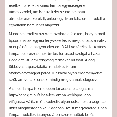
esetben is lehet a sínes lámpa egyediségére
támaszkodni, amikor az üzlet szinte havonta
átrendezésre kerül. Ilyenkor egy fixen felszerelt modellre
egyáltalán nem lehet alapozni.
Mindezek mellett azt sem szabad elfelejteni, hogy a profi
típusoknál az egyedi fényvezérlés is megoldhatóvá válik,
mint például a nagyon elterjedt DALI vezérélés is. A sínes
lámpa beszerzésének biztos forrásául szolgál a hazai
Pontlight Kft, ami rengeteg terméket biztosít. A cég
többéves tapasztalattal rendelkezik, ami
szakavatottsággal párosul, ezáltal olyan eredményeket
szül, amivel a kliensek mindig meg vannak elégedve.
A sínes lámpa tekintetében tanácsos ellátogatni a
http://pontlight.hu/sines-led-lampa weblapra, ahol
világossá válik, miért kedvelik olyan sokan ezt a céget az
üzlet világítástechnika világában. Az itt megvásárolt sínes
lámpa modellek jutányos áron szerezhetőek be és