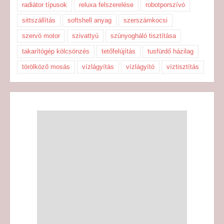
radiátor típusok
reluxa felszerelése
robotporszívó
sittszállítás
softshell anyag
szerszámkocsi
szervó motor
szivattyú
szúnyogháló tisztítása
takarítógép kölcsönzés
tetőfelújítás
tusfürdő házilag
törölköző mosás
vízlágyítás
vízlágyító
víztisztítás