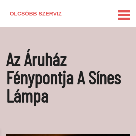
OLCSÓBB SZERVIZ
KEZDŐLAP
HÁZTARTÁSI GÉP KISOKOS
Az Áruház
LAKÁSFELÚJÍTÁS
VEGYSZERMENTES HÁZTARTÁS
Fénypontja A Sínes
BARKÁCSOLÁS
Lámpa
KAPCSOLAT
MÉDIAAJÁNLAT