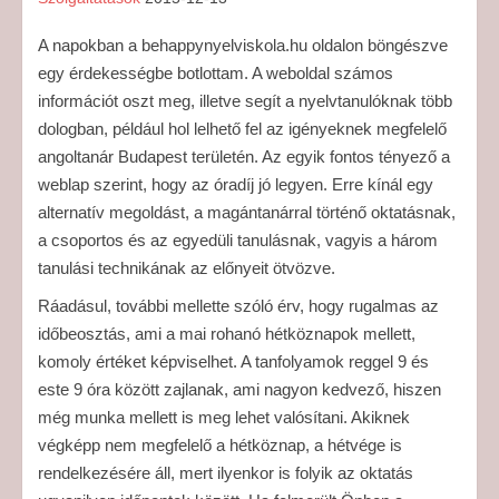
A napokban a behappynyelviskola.hu oldalon böngészve
egy érdekességbe botlottam. A weboldal számos
információt oszt meg, illetve segít a nyelvtanulóknak több
dologban, például hol lelhető fel az igényeknek megfelelő
angoltanár Budapest területén. Az egyik fontos tényező a
weblap szerint, hogy az óradíj jó legyen. Erre kínál egy
alternatív megoldást, a magántanárral történő oktatásnak,
a csoportos és az egyedüli tanulásnak, vagyis a három
tanulási technikának az előnyeit ötvözve.
Ráadásul, további mellette szóló érv, hogy rugalmas az
időbeosztás, ami a mai rohanó hétköznapok mellett,
komoly értéket képviselhet. A tanfolyamok reggel 9 és
este 9 óra között zajlanak, ami nagyon kedvező, hiszen
még munka mellett is meg lehet valósítani. Akiknek
végképp nem megfelelő a hétköznap, a hétvége is
rendelkezésére áll, mert ilyenkor is folyik az oktatás