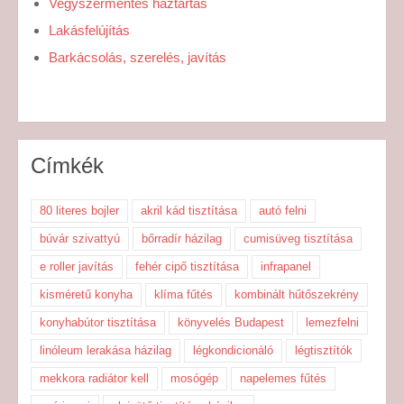
Vegyszermentes háztartás
Lakásfelújítás
Barkácsolás, szerelés, javítás
Címkék
80 literes bojler
akril kád tisztítása
autó felni
búvár szivattyú
bőrradír házilag
cumisüveg tisztítása
e roller javítás
fehér cipő tisztítása
infrapanel
kisméretű konyha
klíma fűtés
kombinált hűtőszekrény
konyhabútor tisztítása
könyvelés Budapest
lemezfelni
linóleum lerakása házilag
légkondicionáló
légtisztítók
mekkora radiátor kell
mosógép
napelemes fűtés