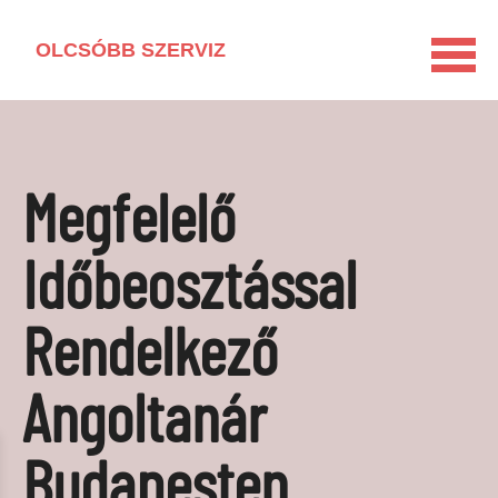
OLCSÓBB SZERVIZ
KEZDŐLAP
HÁZTARTÁSI GÉP KISOKOS
Megfelelő
LAKÁSFELÚJÍTÁS
VEGYSZERMENTES HÁZTARTÁS
Időbeosztással
BARKÁCSOLÁS
Rendelkező
KAPCSOLAT
MÉDIAAJÁNLAT
Angoltanár
Budapesten