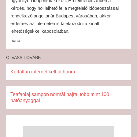
ugyanilyen időpontok között. Ha felmerült Önben a
kérdés, hogy hol lelhető fel a megfelelő időbeosztással
rendelkező angoltanár Budapest városában, akkor
érdemes az interneten is tájékozódni a kínált
lehetőségekkel kapcsolatban.
none
OLVASS TOVÁBB
Korlátlan internet kell otthonra
Teafaolaj sampon normál hajra, több mint 100
hatóanyaggal