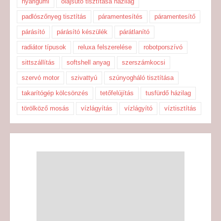
nyárigumi
olajsütő tisztítása házilag
padlószőnyeg tisztítás
páramentesítés
páramentesítő
párásító
párásító készülék
párátlanító
radiátor típusok
reluxa felszerelése
robotporszívó
sittszállítás
softshell anyag
szerszámkocsi
szervó motor
szivattyú
szúnyogháló tisztítása
takarítógép kölcsönzés
tetőfelújítás
tusfürdő házilag
törölköző mosás
vízlágyítás
vízlágyító
víztisztítás