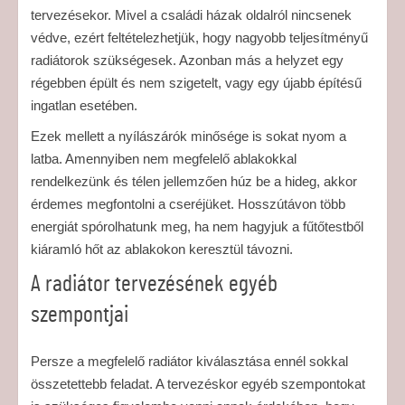
tervezésekor. Mivel a családi házak oldalról nincsenek
védve, ezért feltételezhetjük, hogy nagyobb teljesítményű
radiátorok szükségesek. Azonban más a helyzet egy
régebben épült és nem szigetelt, vagy egy újabb építésű
ingatlan esetében.
Ezek mellett a nyílászárók minősége is sokat nyom a
latba. Amennyiben nem megfelelő ablakokkal
rendelkezünk és télen jellemzően húz be a hideg, akkor
érdemes megfontolni a cseréjüket. Hosszútávon több
energiát spórolhatunk meg, ha nem hagyjuk a fűtőtestből
kiáramló hőt az ablakokon keresztül távozni.
A radiátor tervezésének egyéb
szempontjai
Persze a megfelelő radiátor kiválasztása ennél sokkal
összetettebb feladat. A tervezéskor egyéb szempontokat