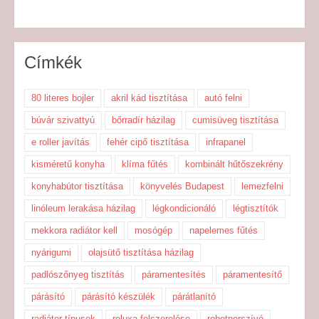
Címkék
80 literes bojler
akril kád tisztítása
autó felni
búvár szivattyú
bőrradír házilag
cumisüveg tisztítása
e roller javítás
fehér cipő tisztítása
infrapanel
kisméretű konyha
klíma fűtés
kombinált hűtőszekrény
konyhabútor tisztítása
könyvelés Budapest
lemezfelni
linóleum lerakása házilag
légkondicionáló
légtisztítók
mekkora radiátor kell
mosógép
napelemes fűtés
nyárigumi
olajsütő tisztítása házilag
padlószőnyeg tisztítás
páramentesítés
páramentesítő
párásító
párásító készülék
párátlanító
radiátor típusok
reluxa felszerelése
robotporszívó