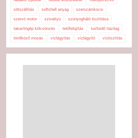
sittszállítás
softshell anyag
szerszámkocsi
szervó motor
szivattyú
szúnyogháló tisztítása
takarítógép kölcsönzés
tetőfelújítás
tusfürdő házilag
törölköző mosás
vízlágyítás
vízlágyító
víztisztítás