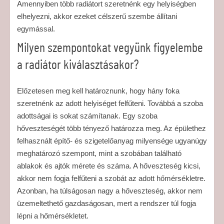
Amennyiben több radiátort szeretnénk egy helyiségben
elhelyezni, akkor ezeket célszerű szembe állítani
egymással.
Milyen szempontokat vegyünk figyelembe
a radiátor kiválasztásakor?
Előzetesen meg kell határoznunk, hogy hány foka
szeretnénk az adott helyiséget felfűteni. Továbbá a szoba
adottságai is sokat számítanak. Egy szoba
hőveszteségét több tényező határozza meg. Az épülethez
felhasznált építő- és szigetelőanyag milyensége ugyanúgy
meghatározó szempont, mint a szobában található
ablakok és ajtók mérete és száma. A hőveszteség kicsi,
akkor nem fogja felfűteni a szobát az adott hőmérsékletre.
Azonban, ha túlságosan nagy a hőveszteség, akkor nem
üzemeltethető gazdaságosan, mert a rendszer túl fogja
lépni a hőmérsékletet.