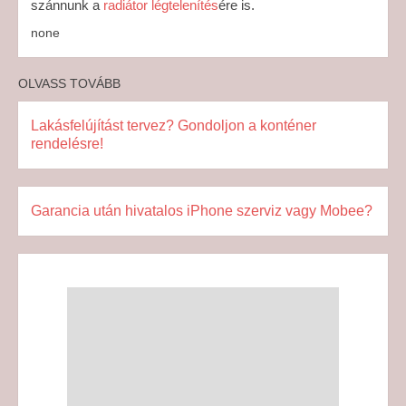
szánnunk a
radiátor légtelenítés
ére is.
none
OLVASS TOVÁBB
Lakásfelújítást tervez? Gondoljon a konténer
rendelésre!
Garancia után hivatalos iPhone szerviz vagy Mobee?