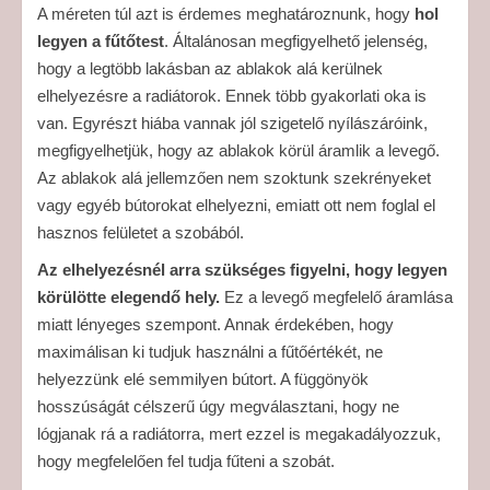
A méreten túl azt is érdemes meghatároznunk, hogy
hol
legyen a fűtőtest
. Általánosan megfigyelhető jelenség,
hogy a legtöbb lakásban az ablakok alá kerülnek
elhelyezésre a radiátorok. Ennek több gyakorlati oka is
van. Egyrészt hiába vannak jól szigetelő nyílászáróink,
megfigyelhetjük, hogy az ablakok körül áramlik a levegő.
Az ablakok alá jellemzően nem szoktunk szekrényeket
vagy egyéb bútorokat elhelyezni, emiatt ott nem foglal el
hasznos felületet a szobából.
Az elhelyezésnél arra szükséges figyelni, hogy legyen
körülötte elegendő hely.
Ez a levegő megfelelő áramlása
miatt lényeges szempont. Annak érdekében, hogy
maximálisan ki tudjuk használni a fűtőértékét, ne
helyezzünk elé semmilyen bútort. A függönyök
hosszúságát célszerű úgy megválasztani, hogy ne
lógjanak rá a radiátorra, mert ezzel is megakadályozzuk,
hogy megfelelően fel tudja fűteni a szobát.