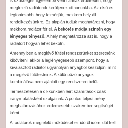
is szükséges figyelembe venni annak érdekében, hogy
megfelelő radiátorok kerüljenek otthonunkba. Az első és
legfontosabb, hogy felmérjük, mekkora hely áll
rendelkezésünkre. Ez alapján tudjuk meghatározni, hogy
mekkora radiátor fér el.
A bekötés módja szintén egy
lényeges tényező.
A hely meghatározza azt is, hogy a
radiátort hogyan lehet bekötni.
Amennyiben a meglévő fűtési rendszerünket szeretnénk
kibővíteni, akkor a leglényegesebb szempont, hogy a
kiválasztott radiátor ugyanolyan anyagból készüljön, mint
a meglévő fűtőtesteink. A különböző anyagok
kombinálása nem ajánlott egy rendszeren belül.
Természetesen a cikkünkben leírt számítások csak
iránymutatásként szolgálnak. A pontos teljesítmény
meghatározásához érdemesebb szakember segítségét
kérni.
A radiátorok megfelelő működéséhez időről időre időt kell