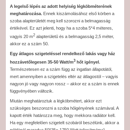
A legelső lépés az adott helyiség légköbméterének
meghatározása.
Ennek kiszámolásához első körben a
szoba alapterületét meg kell szorozni a belmagasság
értékével. Ez azt jelenti, hogy ha a szoba 5*4 méteres,
2
vagyis 20 m
alapterületű és a belmagasság 2,5 méter,
akkor ez a szám 50.
Egy átlagos szigeteléssel rendelkező lakás vagy ház
3
hozzávetőlegesen 35-50 Watt/m
hőt igényel.
Természetesen ez a szám függ az ingatlan állapotától,
mert amennyiben a szigetelés eltér az átlagostól – vagyis
nagyon jó vagy nagyon rossz – akkor ez a szám is ennek
függvényében változik.
Miután meghatároztuk a légköbmétert, akkor ezt
szükséges beszorozni a szoba hőigényének számával. A
kapott érték határozza meg, hogy mekkora radiátor kell.
Ha egy megfelelően szigetelt szobáról beszélünk, akkor a
példánál maradva 50*35= 1750 Watt teljesítményű