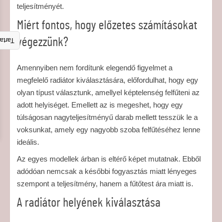
teljesítményét.
Miért fontos, hogy előzetes számításokat
végezzünk?
talom
Amennyiben nem fordítunk elegendő figyelmet a
megfelelő radiátor kiválasztására, előfordulhat, hogy egy
olyan típust választunk, amellyel képtelenség felfűteni az
adott helyiséget. Emellett az is megeshet, hogy egy
túlságosan nagyteljesítményű darab mellett tesszük le a
voksunkat, amely egy nagyobb szoba felfűtéséhez lenne
ideális.
Az egyes modellek árban is eltérő képet mutatnak. Ebből
adódóan nemcsak a későbbi fogyasztás miatt lényeges
szempont a teljesítmény, hanem a fűtőtest ára miatt is.
A radiátor helyének kiválasztása