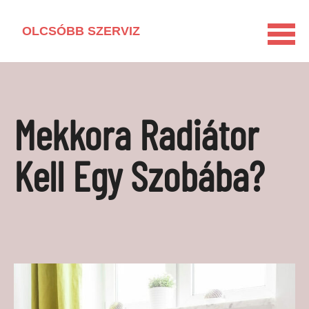
OLCSÓBB SZERVIZ
KEZDŐLAP
HÁZTARTÁSI GÉP KISOKOS
Mekkora Radiátor
LAKÁSFELÚJÍTÁS
VEGYSZERMENTES HÁZTARTÁS
Kell Egy Szobába?
BARKÁCSOLÁS
KAPCSOLAT
MÉDIAAJÁNLAT