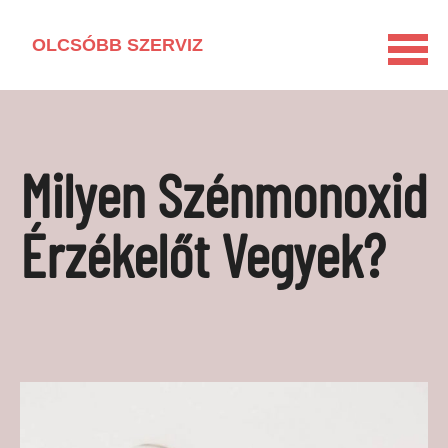
OLCSÓBB SZERVIZ
KEZDŐLAP
HÁZTARTÁSI GÉP KISOKOS
Milyen Szénmonoxid
LAKÁSFELÚJÍTÁS
VEGYSZERMENTES HÁZTARTÁS
Érzékelőt Vegyek?
BARKÁCSOLÁS
KAPCSOLAT
MÉDIAAJÁNLAT