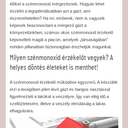
élőket a szénmonoxid mérgezésnek. Hogyan lehet
észlelni a legoptimálisabban azt a gázt, ami
észrevehetetlen? Ha mi, emberek, nem is vagyunk
képesek beazonosítani a mérgező gázt a
környezetünkben, számos okos szénmonoxid érzékelő
képviselteti magát a piacon, amelyek „társaságában”
minden pillanatban biztonságban érezhetjük magunkat.
Milyen szénmonoxid érzékelőt vegyek? A
helyes döntés életeket is menthet!
A szénmonoxid érzékelő működése egyszerű. A készülék
érzi a levegőben jelen lévő gázt és hangos riasztással
figyelmezteti a lakókat a veszélyre. Így van elég idő a
szellőztetésére, illetve a veszély elmúlásáig a lakás
elhagyására.