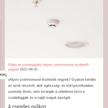
Fűtés és vízmelegítés
milyen szénmonoxid érzékelőt
vegyek
2021-06-01
talom
Milyen szénmonoxid érzékelőt vegyek? Gyakori kérdés
ez azok részéről, akik egészség- és környezettudatos
személy lévén, nem kívánják a véletlenre bízni a
családtagjaik és a saját maguk épségét.
A csendes gyilkos