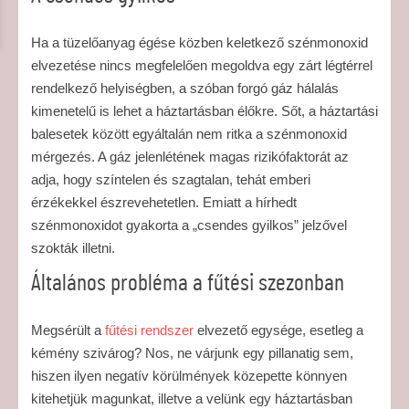
Ha a tüzelőanyag égése közben keletkező szénmonoxid
elvezetése nincs megfelelően megoldva egy zárt légtérrel
rendelkező helyiségben, a szóban forgó gáz hálalás
kimenetelű is lehet a háztartásban élőkre. Sőt, a háztartási
balesetek között egyáltalán nem ritka a szénmonoxid
mérgezés. A gáz jelenlétének magas rizikófaktorát az
adja, hogy színtelen és szagtalan, tehát emberi
érzékekkel észrevehetetlen. Emiatt a hírhedt
szénmonoxidot gyakorta a „csendes gyilkos” jelzővel
szokták illetni.
Általános probléma a fűtési szezonban
Megsérült a
fűtési rendszer
elvezető egysége, esetleg a
kémény szivárog? Nos, ne várjunk egy pillanatig sem,
hiszen ilyen negatív körülmények közepette könnyen
kitehetjük magunkat, illetve a velünk egy háztartásban