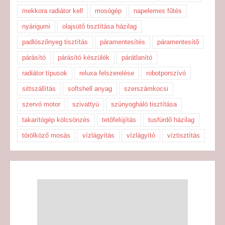
mekkora radiátor kell
mosógép
napelemes fűtés
nyárigumi
olajsütő tisztítása házilag
padlószőnyeg tisztítás
páramentesítés
páramentesítő
párásító
párásító készülék
párátlanító
radiátor típusok
reluxa felszerelése
robotporszívó
sittszállítás
softshell anyag
szerszámkocsi
szervó motor
szivattyú
szúnyogháló tisztítása
takarítógép kölcsönzés
tetőfelújítás
tusfürdő házilag
törölköző mosás
vízlágyítás
vízlágyító
víztisztítás