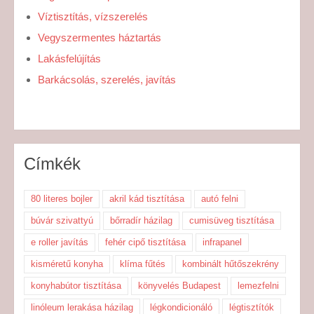
Víztisztítás, vízszerelés
Vegyszermentes háztartás
Lakásfelújítás
Barkácsolás, szerelés, javítás
Címkék
80 literes bojler
akril kád tisztítása
autó felni
búvár szivattyú
bőrradír házilag
cumisüveg tisztítása
e roller javítás
fehér cipő tisztítása
infrapanel
kisméretű konyha
klíma fűtés
kombinált hűtőszekrény
konyhabútor tisztítása
könyvelés Budapest
lemezfelni
linóleum lerakása házilag
légkondicionáló
légtisztítók