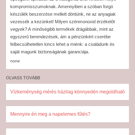
kompromisszumoknak. Amennyiben a szóban forgó
készülék beszerzése mellett döntünk, ne az anyagiak
vezessék a kezünket! Milyen szénmonoxid érzékelőt
vegyek? A minőségibb termékek drágábbak, mint az
egyszerű berendezések, ám a pénzünkért cserébe
felbecsülhetetlen kincs lehet a miénk: a családunk és
saját magunk biztonságának garanciája.
none
OLVASS TOVÁBB
Vízkeménység mérés házilag könnyedén megoldható
Mennyire éri meg a napelemes fűtés?