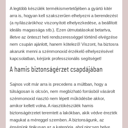
A legtöbb készülék termékismertetőjében a gyártó kitér
arra is, hogyan kell szakszerűen elhelyezni a berendezést
(a nyílászárókhoz viszonyított elhelyezkedése, a beállított
ideális magassága stb.). Ezen útmutatásokat betartva,
illetve az önteszt heti rendszerességgel történő elvégzése
nem csupán ajánlott, hanem kötelező! Viszont, ha biztosra
akarunk menni a szénmonoxid érzékelő elhelyezésével
kapcsolatban, kérjünk professzionális segítséget!
A hamis biztonságérzet csapdájában
Sajnos volt már arra is precedens a múltban, hogy a
túlságosan is olcsón, nem megbízható forrásból vásárolt
szénmonoxid riasztó nem lépett működésbe akkor,
amikor kellett volna. A riasztókészülék hamis
biztonságérzetet teremtett a lakókban, akik védve érezték
magukat a méreggel szemben. A biztonságunk, az
épségünk tipikusan az a kategória, ahol nincsen helye